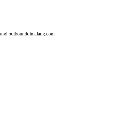
malang.com
jungi outbounddimalang.com