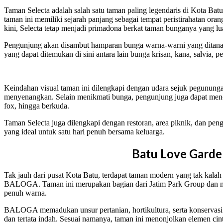
Taman Selecta adalah salah satu taman paling legendaris di Kota Batu
taman ini memiliki sejarah panjang sebagai tempat peristirahatan or
kini, Selecta tetap menjadi primadona berkat taman bunganya yang luas
Pengunjung akan disambut hamparan bunga warna-warni yang ditanam 
yang dapat ditemukan di sini antara lain bunga krisan, kana, salvia, p
Keindahan visual taman ini dilengkapi dengan udara sejuk pegunung
menyenangkan. Selain menikmati bunga, pengunjung juga dapat menc
fox, hingga berkuda.
Taman Selecta juga dilengkapi dengan restoran, area piknik, dan pe
yang ideal untuk satu hari penuh bersama keluarga.
Batu Love Gard
Tak jauh dari pusat Kota Batu, terdapat taman modern yang tak kala
BALOGA. Taman ini merupakan bagian dari Jatim Park Group dan 
penuh warna.
BALOGA memadukan unsur pertanian, hortikultura, serta konservasi
dan tertata indah. Sesuai namanya, taman ini menonjolkan elemen ci