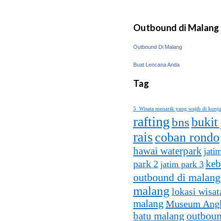
Outbound di Malang
Outbound Di Malang
Buat Lencana Anda
Tag
5 Wisata menarik yang wajib di kunj
rafting
bukit
bns
rais
coban rondo
hawai waterpark
jati
keb
park 2
jatim park 3
outbound di malang
malang
lokasi wisat
malang
Museum Ang
batu malang
outboun