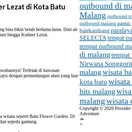
outbound di m
r Lezat di Kota Batu
Malang
outbound tr
pantai
outbound malang
paralay
g bisa bikin betah berlama-lama. Dari air
balekambang
Alam hingga Kuliner Lezat.
SELECTA
tempat o
tempat outbound m
di malang
tempat 
Nirwana Songgorit
awabannya! Terletak di kawasan
malang
wisata b
kayu dengan pemandangan alam yang luar
wisata
kota batu
wisa
hits malang
malang
wisata
Copyright © 2026 Provider
Adventure
a wisata seperti Batu Flower Garden. Di
a dan sepeda gantung.
×