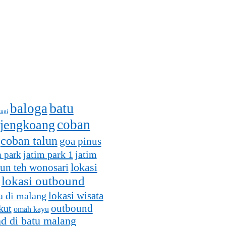
batu
baloga
ungi
coban
 jengkoang
coban talun
goa pinus
jatim park 1
m park
jatim
lokasi
un teh wonosari
lokasi outbound
lokasi wisata
a di malang
outbound
kut
omah kayu
d di batu malang