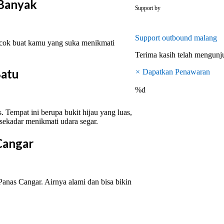
 Banyak
outbounddi
Support by
Support
outbound malang
cok buat kamu yang suka menikmati
Terima kasih telah mengun
Batu
×
Dapatkan Penawaran
%d
. Tempat ini berupa bukit hijau yang luas,
 sekadar menikmati udara segar.
Cangar
Panas Cangar. Airnya alami dan bisa bikin