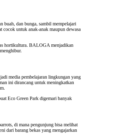
man buah, dan bunga, sambil mempelajari
ngat cocok untuk anak-anak maupun dewasa
khas hortikultura. BALOGA menjadikan
 menghibur.
jadi media pembelajaran lingkungan yang
man ini dirancang untuk meningkatkan
am.
buat Eco Green Park digemari banyak
 parrots, di mana pengunjung bisa melihat
si seni dari barang bekas yang mengajarkan