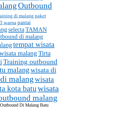
alang
Outbound
aining di malang
paket
pantai
 3 warna
ang
selecta
TAMAN
utbound di malang
tempat wisata
alang
wisata malang
Tirta
Training outbound
i
atu malang
wisata di
 di malang
wisata
wisata
ta kota batu
 outbound malang
 Outbound Di Malang Batu