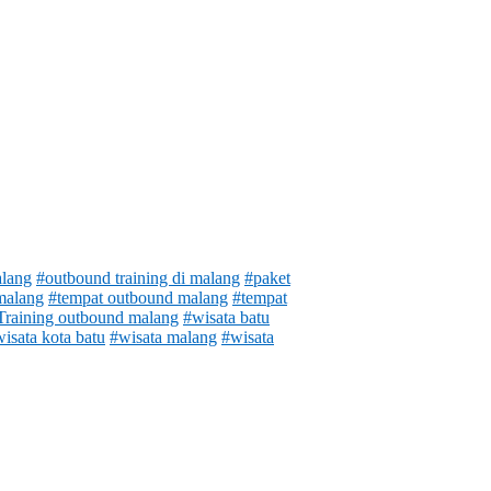
lang
#outbound training di malang
#paket
malang
#tempat outbound malang
#tempat
Training outbound malang
#wisata batu
isata kota batu
#wisata malang
#wisata