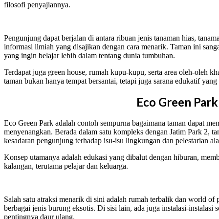
filosofi penyajiannya.
Pengunjung dapat berjalan di antara ribuan jenis tanaman hias, tana
informasi ilmiah yang disajikan dengan cara menarik. Taman ini sa
yang ingin belajar lebih dalam tentang dunia tumbuhan.
Terdapat juga green house, rumah kupu-kupu, serta area oleh-oleh 
taman bukan hanya tempat bersantai, tetapi juga sarana edukatif yang
Eco Green Park
Eco Green Park adalah contoh sempurna bagaimana taman dapat men
menyenangkan. Berada dalam satu kompleks dengan Jatim Park 2, ta
kesadaran pengunjung terhadap isu-isu lingkungan dan pelestarian al
Konsep utamanya adalah edukasi yang dibalut dengan hiburan, mem
kalangan, terutama pelajar dan keluarga.
Salah satu atraksi menarik di sini adalah rumah terbalik dan world of
berbagai jenis burung eksotis. Di sisi lain, ada juga instalasi-instala
pentingnya daur ulang.