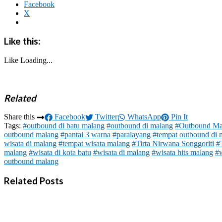
Facebook
X
Like this:
Like
Loading...
Related
Share this
Facebook
Twitter
WhatsApp
Pin It
Tags:
#outbound di batu malang
#outbound di malang
#Outbound Ma
outbound malang
#pantai 3 warna
#paralayang
#tempat outbound di 
wisata di malang
#tempat wisata malang
#Tirta Nirwana Songgoriti
#
malang
#wisata di kota batu
#wisata di malang
#wisata hits malang
#w
outbound malang
Related Posts