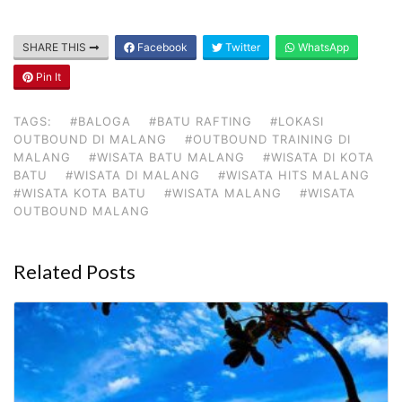
SHARE THIS
Facebook
Twitter
WhatsApp
Pin It
TAGS:
#BALOGA
#BATU RAFTING
#LOKASI
OUTBOUND DI MALANG
#OUTBOUND TRAINING DI
MALANG
#WISATA BATU MALANG
#WISATA DI KOTA
BATU
#WISATA DI MALANG
#WISATA HITS MALANG
#WISATA KOTA BATU
#WISATA MALANG
#WISATA
OUTBOUND MALANG
Related Posts