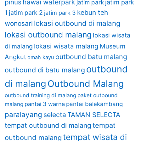
hawai waterpark
pinus
jatim park
jatim park
kebun teh
1
jatim park 2
jatim park 3
lokasi outbound di malang
wonosari
lokasi outbound malang
lokasi wisata
lokasi wisata malang
di malang
Museum
outbound batu malang
Angkut
omah kayu
outbound
outbound di batu malang
di malang
Outbound Malang
outbound training di malang
paket outbound
pantai 3 warna
pantai balekambang
malang
paralayang
selecta
TAMAN SELECTA
tempat
tempat outbound di malang
tempat wisata di
outbound malang