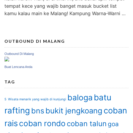
tempat kece yang wajib banget masuk bucket list
kamu kalau main ke Malang! Kampung Warna-Warni …
OUTBOUND DI MALANG
Outbound Di Malang
Buat Lencana Anda
TAG
batu
baloga
5 Wisata menarik yang wajib di kunjungi
rafting
coban
bukit jengkoang
bns
rais
coban rondo
coban talun
goa