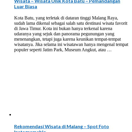
Wisata – Wisata Unik Kota Batu – Pemandangan
Luar Biasa
Kota Batu, yang terletak di dataran tinggi Malang Raya,
sudah lama dikenal sebagai salah satu destinasi wisata favorit
di Jawa Timur. Kota ini bukan hanya terkenal karena
udaranya yang sejuk dan panorama pegunungan yang
menenangkan, tetapi juga karena keunikan tempat-tempat
wisatanya. Jika selama ini wisatawan hanya mengenal tempat
populer seperti Jatim Park, Museum Angkut, atau …
Rekomendasi Wisata di Malang – Spot Foto
Instagramable