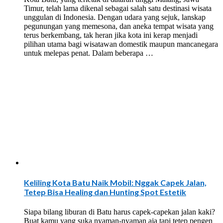
Timur, telah lama dikenal sebagai salah satu destinasi wisata
unggulan di Indonesia. Dengan udara yang sejuk, lanskap
pegunungan yang memesona, dan aneka tempat wisata yang
terus berkembang, tak heran jika kota ini kerap menjadi
pilihan utama bagi wisatawan domestik maupun mancanegara
untuk melepas penat. Dalam beberapa …
Keliling Kota Batu Naik Mobil: Nggak Capek Jalan,
Tetep Bisa Healing dan Hunting Spot Estetik
Siapa bilang liburan di Batu harus capek-capekan jalan kaki?
Buat kamu yang suka nyaman-nyaman aja tapi tetep pengen