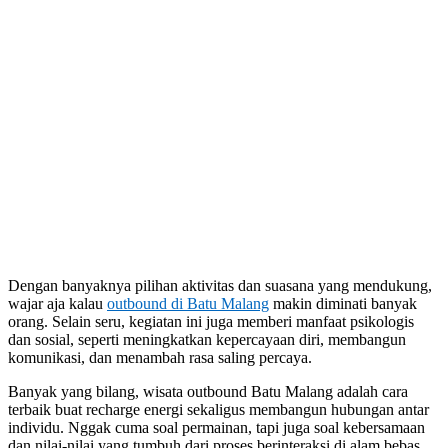
Dengan banyaknya pilihan aktivitas dan suasana yang mendukung,
wajar aja kalau
outbound di Batu Malang
makin diminati banyak
orang. Selain seru, kegiatan ini juga memberi manfaat psikologis
dan sosial, seperti meningkatkan kepercayaan diri, membangun
komunikasi, dan menambah rasa saling percaya.
Banyak yang bilang, wisata outbound Batu Malang adalah cara
terbaik buat recharge energi sekaligus membangun hubungan antar
individu. Nggak cuma soal permainan, tapi juga soal kebersamaan
dan nilai-nilai yang tumbuh dari proses berinteraksi di alam bebas.