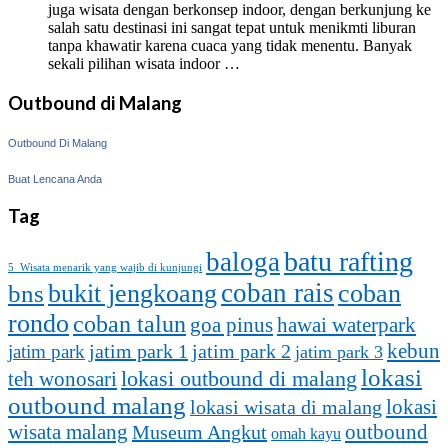
juga wisata dengan berkonsep indoor, dengan berkunjung ke
salah satu destinasi ini sangat tepat untuk menikmti liburan
tanpa khawatir karena cuaca yang tidak menentu. Banyak
sekali pilihan wisata indoor …
Outbound di Malang
Outbound Di Malang
Buat Lencana Anda
Tag
batu rafting
baloga
5 Wisata menarik yang wajib di kunjungi
coban rais
bukit jengkoang
coban
bns
rondo
coban talun
goa pinus
hawai waterpark
kebun
jatim park 1
jatim park
jatim park 2
jatim park 3
lokasi
lokasi outbound di malang
teh wonosari
outbound malang
lokasi
lokasi wisata di malang
outbound
wisata malang
Museum Angkut
omah kayu