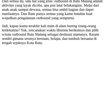
Dari semua itu, satu hal yang jelas: outbound di Batu Malang adalah
aktivitas yang layak dicoba, apa pun latar belakangmu. Mulai dari
anak-anak sampai dewasa, semua bisa ambil bagian dan dapet
manfaatnya. Dan Batu punya semua yang kamu butuhin buat
wujudkan pengalaman outbound yang sempurna.
Jadi, kapan kamu terakhir kali main di alam bareng orang-orang
terdekatmu? Yuk, rencanakan waktu liburmu berikutnya dan pilih
wisata outbound Batu Malang sebagai destinasi utamanya. Rasain
sendiri gimana serunya bermain, belajar, dan tumbuh bersama di
tengah sejuknya Kota Batu.