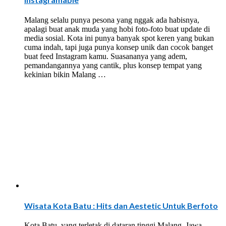
Malang selalu punya pesona yang nggak ada habisnya,
apalagi buat anak muda yang hobi foto-foto buat update di
media sosial. Kota ini punya banyak spot keren yang bukan
cuma indah, tapi juga punya konsep unik dan cocok banget
buat feed Instagram kamu. Suasananya yang adem,
pemandangannya yang cantik, plus konsep tempat yang
kekinian bikin Malang …
Wisata Kota Batu : Hits dan Aestetic Untuk Berfoto
Kota Batu, yang terletak di dataran tinggi Malang, Jawa