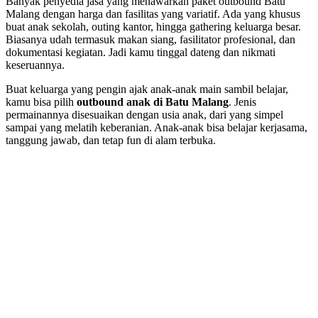
Banyak penyedia jasa yang menawarkan paket outbound Batu
Malang dengan harga dan fasilitas yang variatif. Ada yang khusus
buat anak sekolah, outing kantor, hingga gathering keluarga besar.
Biasanya udah termasuk makan siang, fasilitator profesional, dan
dokumentasi kegiatan. Jadi kamu tinggal dateng dan nikmati
keseruannya.
Buat keluarga yang pengin ajak anak-anak main sambil belajar,
kamu bisa pilih
outbound anak di Batu Malang
. Jenis
permainannya disesuaikan dengan usia anak, dari yang simpel
sampai yang melatih keberanian. Anak-anak bisa belajar kerjasama,
tanggung jawab, dan tetap fun di alam terbuka.