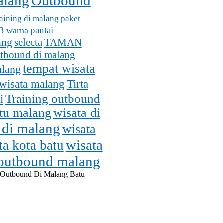
alang
Outbound
aining di malang
paket
pantai
 3 warna
ang
selecta
TAMAN
utbound di malang
tempat wisata
alang
wisata malang
Tirta
Training outbound
i
atu malang
wisata di
 di malang
wisata
wisata
ta kota batu
 outbound malang
 Outbound Di Malang Batu
malang.com