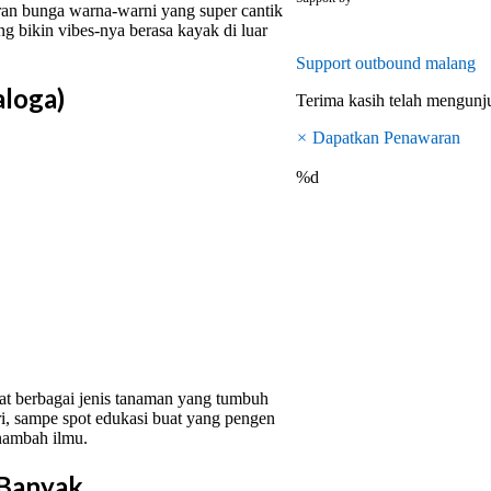
ran bunga warna-warni yang super cantik
g bikin vibes-nya berasa kayak di luar
Support
outbound malang
aloga)
Terima kasih telah mengun
×
Dapatkan Penawaran
%d
at berbagai jenis tanaman yang tumbuh
ri, sampe spot edukasi buat yang pengen
 nambah ilmu.
 Banyak