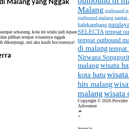
outbound di m
 di Malang yang Nggak
Malang
outbound tr
pantai
outbound malang
paralay
balekambang
SELECTA
tempat o
mpai sekarang, kota ini selalu jadi tujuan
 dan pilihan tempat wisatanya nggak
tempat outbound m
ib dikunjungi, sini aku kasih bocorannya!
di malang
tempat 
erra
Nirwana Songgorit
malang
wisata b
wisata
kota batu
wisa
hits malang
malang
wisata
Copyright © 2026 Provider
Adventure
×
outbounddi
Support by