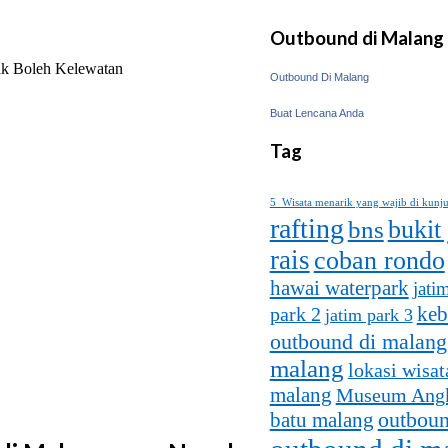
Outbound di Malang
ak Boleh Kelewatan
Outbound Di Malang
Buat Lencana Anda
Tag
5 Wisata menarik yang wajib di kunj
rafting
bukit
bns
rais
coban rondo
hawai waterpark
jati
keb
park 2
jatim park 3
outbound di malang
malang
lokasi wisat
malang
Museum Ang
batu malang
outboun