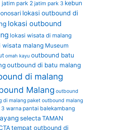
kebun
1
jatim park 2
jatim park 3
lokasi outbound di
onosari
lokasi outbound
ng
ang
lokasi wisata di malang
i wisata malang
Museum
outbound batu
ut
omah kayu
ng
outbound di batu malang
bound di malang
bound Malang
outbound
ng di malang
paket outbound malang
i 3 warna
pantai balekambang
layang
selecta
TAMAN
CTA
tempat outbound di