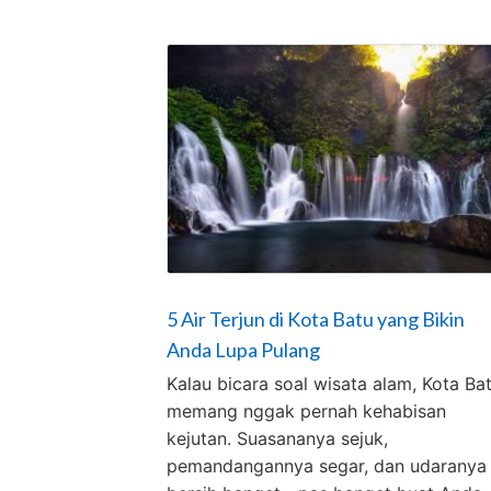
5 Air Terjun di Kota Batu yang Bikin
Anda Lupa Pulang
Kalau bicara soal wisata alam, Kota Ba
memang nggak pernah kehabisan
kejutan. Suasananya sejuk,
pemandangannya segar, dan udaranya