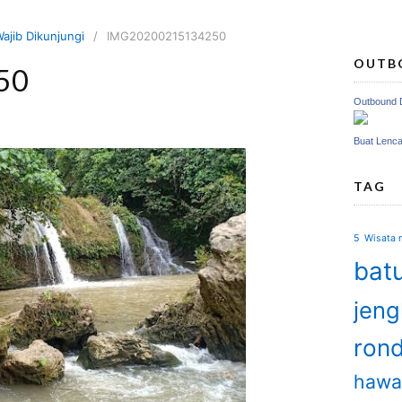
ajib Dikunjungi
IMG20200215134250
OUTB
50
Outbound 
Buat Lenc
TAG
5 Wisata m
batu
jen
ron
hawa