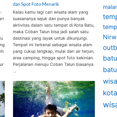
dan Spot Foto Menarik
mala
-
Kalau kamu lagi cari wisata alam yang
temp
ri
suasananya sejuk dan punya banyak
aktivitas dalam satu tempat di Kota Batu,
temp
maka Coban Talun bisa jadi salah satu
Nirw
lu
destinasi yang layak untuk dikunjungi.
ang
Tempat ini terkenal sebagai wisata alam
out
ih
yang cukup lengkap, mulai dari air terjun,
bat
area camping, hingga spot foto kekinian.
ur
Perjalanan menuju Coban Talun biasanya
bat
…
wisa
kot
wis