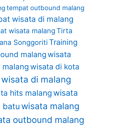
tempat outbound malang
ng
at wisata di malang
Tirta
at wisata malang
Training
ana Songgoriti
wisata
bound malang
u malang
wisata di kota
wisata di malang
u
wisata
ta hits malang
wisata malang
a batu
ata outbound malang