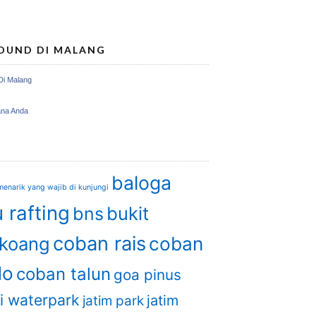
OUND DI MALANG
Di Malang
ana Anda
baloga
enarik yang wajib di kunjungi
 rafting
bukit
bns
coban rais
gkoang
coban
do
coban talun
goa pinus
i waterpark
jatim
jatim park