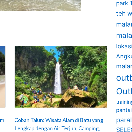
park 
teh w
mala
mal
lokas
Angk
mala
out
Out
traini
panta
para
em
Coban Talun: Wisata Alam di Batu yang
Lengkap dengan Air Terjun, Camping,
SELE