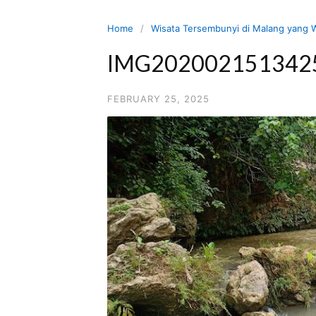
Skip
to
Home
Wisata Tersembunyi di Malang yang W
content
IMG202002151342
FEBRUARY 25, 2025