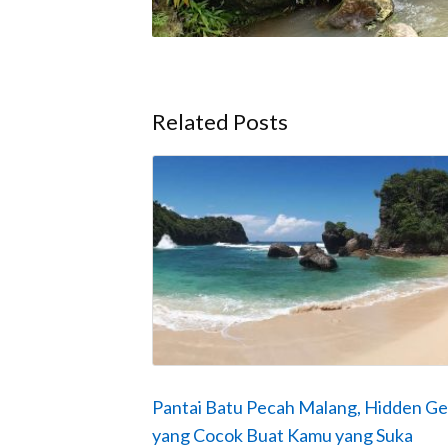
Related Posts
Pantai Batu Pecah Malang, Hidden G
yang Cocok Buat Kamu yang Suka