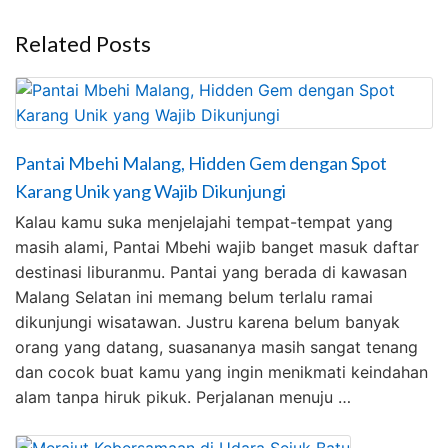
Related Posts
Pantai Mbehi Malang, Hidden Gem dengan Spot
Karang Unik yang Wajib Dikunjungi
Kalau kamu suka menjelajahi tempat-tempat yang
masih alami, Pantai Mbehi wajib banget masuk daftar
destinasi liburanmu. Pantai yang berada di kawasan
Malang Selatan ini memang belum terlalu ramai
dikunjungi wisatawan. Justru karena belum banyak
orang yang datang, suasananya masih sangat tenang
dan cocok buat kamu yang ingin menikmati keindahan
alam tanpa hiruk pikuk. Perjalanan menuju …