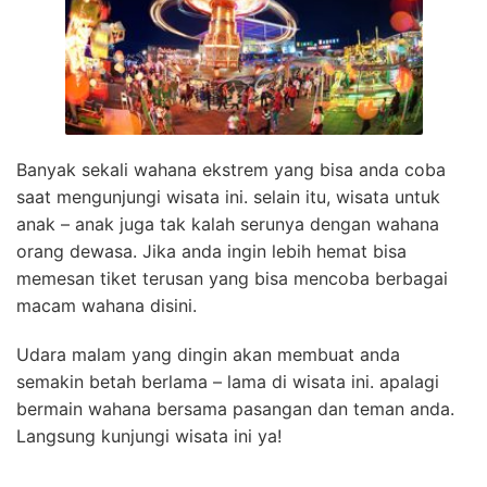
Banyak sekali wahana ekstrem yang bisa anda coba
saat mengunjungi wisata ini. selain itu, wisata untuk
anak – anak juga tak kalah serunya dengan wahana
orang dewasa. Jika anda ingin lebih hemat bisa
memesan tiket terusan yang bisa mencoba berbagai
macam wahana disini.
Udara malam yang dingin akan membuat anda
semakin betah berlama – lama di wisata ini. apalagi
bermain wahana bersama pasangan dan teman anda.
Langsung kunjungi wisata ini ya!