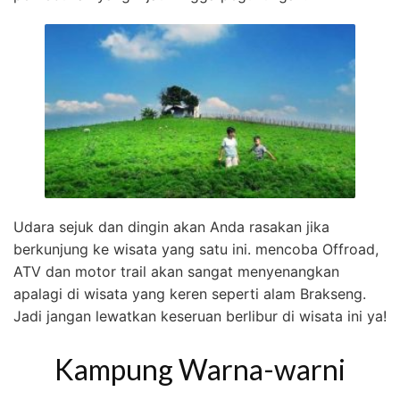
Udara sejuk dan dingin akan Anda rasakan jika
berkunjung ke wisata yang satu ini. mencoba Offroad,
ATV dan motor trail akan sangat menyenangkan
apalagi di wisata yang keren seperti alam Brakseng.
Jadi jangan lewatkan keseruan berlibur di wisata ini ya!
Kampung Warna-warni