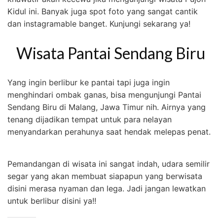
Kidul ini. Banyak juga spot foto yang sangat cantik
dan instagramable banget. Kunjungi sekarang ya!
Wisata Pantai Sendang Biru
Yang ingin berlibur ke pantai tapi juga ingin
menghindari ombak ganas, bisa mengunjungi Pantai
Sendang Biru di Malang, Jawa Timur nih. Airnya yang
tenang dijadikan tempat untuk para nelayan
menyandarkan perahunya saat hendak melepas penat.
Pemandangan di wisata ini sangat indah, udara semilir
segar yang akan membuat siapapun yang berwisata
disini merasa nyaman dan lega. Jadi jangan lewatkan
untuk berlibur disini ya!!