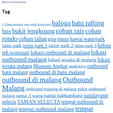
Buat Lencana Anda
Tag
batu rafting
baloga
5 Wisata menarik yang wajib di kunjungi
coban rais
bukit jengkoang
coban
bns
rondo
coban talun
goa pinus
hawai waterpark
kebun
jatim park 1
jatim park
jatim park 2
jatim park 3
lokasi
lokasi outbound di malang
teh wonosari
outbound malang
lokasi
lokasi wisata di malang
outbound
wisata malang
Museum Angkut
omah kayu
batu malang
outbound di batu malang
outbound di malang
Outbound
Malang
outbound training di malang
paket outbound
paralayang
pantai balekambang
pantai 3 warna
malang
selecta
TAMAN SELECTA
tempat outbound di
tempat
tempat outbound malang
malang