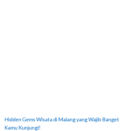
Hidden Gems Wisata di Malang yang Wajib Banget
Kamu Kunjungi!