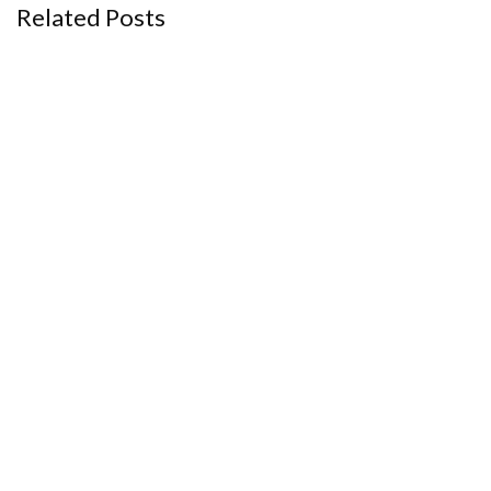
Related Posts