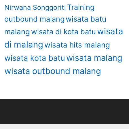
Training
Nirwana Songgoriti
wisata batu
outbound malang
wisata
malang
wisata di kota batu
di malang
wisata hits malang
wisata malang
wisata kota batu
wisata outbound malang