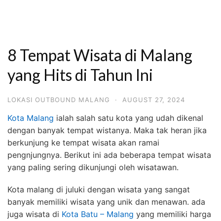
8 Tempat Wisata di Malang
yang Hits di Tahun Ini
LOKASI OUTBOUND MALANG
·
AUGUST 27, 2024
Kota Malang
ialah salah satu kota yang udah dikenal
dengan banyak tempat wistanya. Maka tak heran jika
berkunjung ke tempat wisata akan ramai
pengnjungnya. Berikut ini ada beberapa tempat wisata
yang paling sering dikunjungi oleh wisatawan.
Kota malang di juluki dengan wisata yang sangat
banyak memiliki wisata yang unik dan menawan. ada
juga wisata di
Kota Batu – Malang
yang memiliki harga