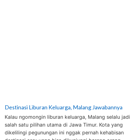
Destinasi Liburan Keluarga, Malang Jawabannya
Kalau ngomongin liburan keluarga, Malang selalu jadi
salah satu pilihan utama di Jawa Timur. Kota yang
dikelilingi pegunungan ini nggak pernah kehabisan