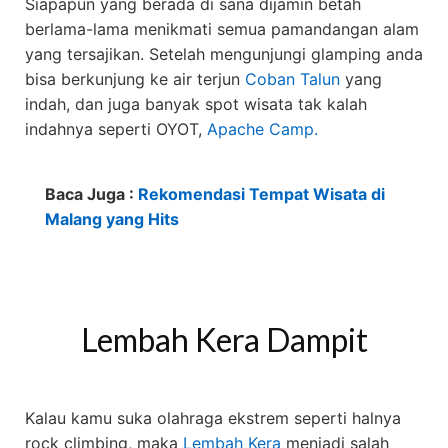
Siapapun yang berada di sana dijamin betah
berlama-lama menikmati semua pamandangan alam
yang tersajikan. Setelah mengunjungi glamping anda
bisa berkunjung ke air terjun
Coban Talun
yang
indah, dan juga banyak spot wisata tak kalah
indahnya seperti OYOT,
Apache Camp.
Baca Juga :
Rekomendasi Tempat Wisata di
Malang yang Hits
Lembah Kera Dampit
Kalau kamu suka olahraga ekstrem seperti halnya
rock climbing, maka
Lembah Kera
menjadi salah