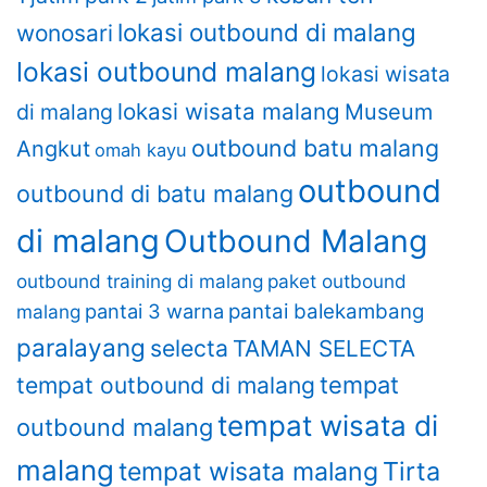
lokasi outbound di malang
wonosari
lokasi outbound malang
lokasi wisata
lokasi wisata malang
di malang
Museum
outbound batu malang
Angkut
omah kayu
outbound
outbound di batu malang
di malang
Outbound Malang
outbound training di malang
paket outbound
pantai 3 warna
pantai balekambang
malang
paralayang
selecta
TAMAN SELECTA
tempat
tempat outbound di malang
tempat wisata di
outbound malang
malang
Tirta
tempat wisata malang