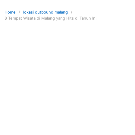
S
k
Home
lokasi outbound malang
i
8 Tempat Wisata di Malang yang Hits di Tahun Ini
p
t
o
c
o
n
t
e
n
t