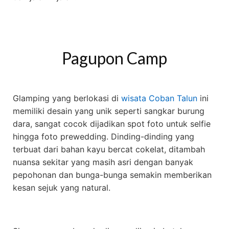
Pagupon Camp
Glamping yang berlokasi di
wisata Coban Talun
ini
memiliki desain yang unik seperti sangkar burung
dara, sangat cocok dijadikan spot foto untuk selfie
hingga foto prewedding. Dinding-dinding yang
terbuat dari bahan kayu bercat cokelat, ditambah
nuansa sekitar yang masih asri dengan banyak
pepohonan dan bunga-bunga semakin memberikan
kesan sejuk yang natural.