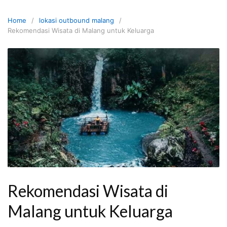
Skip
to
Home
lokasi outbound malang
content
Rekomendasi Wisata di Malang untuk Keluarga
Rekomendasi Wisata di
Malang untuk Keluarga