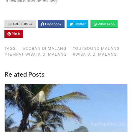
In "lokasi outbound malang"
SHARE THIS
Facebook
Twitter
WhatsApp
Pin It
TAGS:
#COBAN DI MALANG
#OUTBOUND MALANG
#TEMPAT WISATA DI MALANG
#WISATA DI MALANG
Related Posts