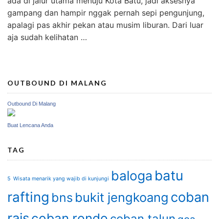
ada di jalur utama menuju Kota Batu, jadi aksesnya
gampang dan hampir nggak pernah sepi pengunjung,
apalagi pas akhir pekan atau musim liburan. Dari luar
aja sudah kelihatan …
OUTBOUND DI MALANG
Outbound Di Malang
Buat Lencana Anda
TAG
batu
baloga
5 Wisata menarik yang wajib di kunjungi
rafting
coban
bukit jengkoang
bns
rais
coban rondo
coban talun