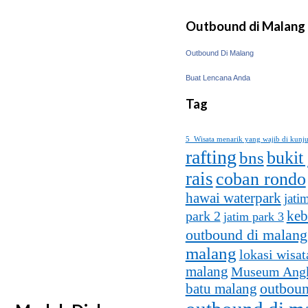
Outbound di Malang
Outbound Di Malang
Buat Lencana Anda
Tag
5 Wisata menarik yang wajib di kunj
rafting
bukit
bns
rais
coban rondo
hawai waterpark
jati
keb
park 2
jatim park 3
outbound di malang
malang
lokasi wisat
malang
Museum Ang
batu malang
outboun