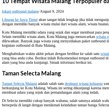
10 Tempat Wisata Malang Terpopuler d
lokasi outbound malang
·
August 9, 2024
Liburan ke Jawa Timur
akan sangat tidak lengkap jika tidak mengun
dengan memiliki banyak wisata mulai dari wisata alam, wisata buatan
Kota Malang memiliki udara yang sejuk dan segar membuat para peng
Selain memiliki wisata alam, Kota Malang juga menawarkan
wisata 
dilewatkan. Banyak juga wisata yang menyediakan paket outbound d
kegiatan outbound di Batu Malang.
Menghabiskan waktu akhir pekan dengan berlibur ke salah satu
wisat
yang bisa anda coba. Berikut inilah Rekomendasi tempat outbound d
alam yang bisa anda kunjungi. Simak informasi berikut ini.
Taman Selecta Malang
Taman Selecta Malang
adalah salah satu
destinasi wisata keluarga
yan
berkunjung ke Kota Malang. Wisata ini sering dikunjungi karena mem
membuat udara yang sejuk dan pemandangan alam yang indah.
Di Selecta memiliki cukup banyak wahana, salah satunya adalah wa
bersepeda di langit dengan menikmati keindahan taman bunga Selecta