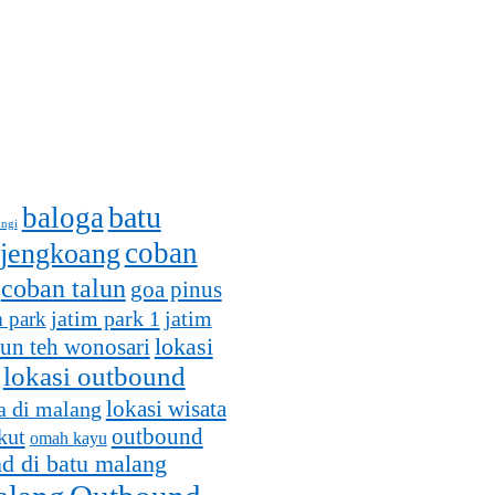
batu
baloga
ungi
coban
 jengkoang
coban talun
goa pinus
jatim park 1
m park
jatim
lokasi
un teh wonosari
lokasi outbound
lokasi wisata
a di malang
outbound
kut
omah kayu
d di batu malang