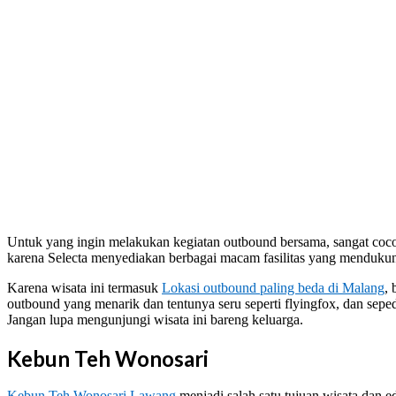
Untuk yang ingin melakukan kegiatan outbound bersama, sangat cocok
karena Selecta menyediakan berbagai macam fasilitas yang menduk
Karena wisata ini termasuk
Lokasi outbound paling beda di Malang
,
outbound yang menarik dan tentunya seru seperti flyingfox, dan sepe
Jangan lupa mengunjungi wisata ini bareng keluarga.
Kebun Teh Wonosari
Kebun Teh Wonosari Lawang
menjadi salah satu tujuan wisata dan