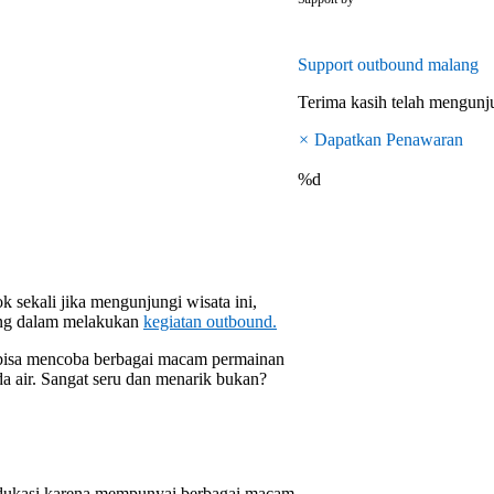
Support
outbound malang
Terima kasih telah mengun
×
Dapatkan Penawaran
%d
 sekali jika mengunjungi wisata ini,
ung dalam melakukan
kegiatan outbound.
 bisa mencoba berbagai macam permainan
da air. Sangat seru dan menarik bukan?
 edukasi karena mempunyai berbagai macam