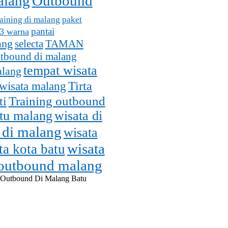
alang
Outbound
aining di malang
paket
pantai
 3 warna
ang
selecta
TAMAN
utbound di malang
tempat wisata
alang
wisata malang
Tirta
Training outbound
ti
atu malang
wisata di
 di malang
wisata
wisata
ta kota batu
 outbound malang
 Outbound Di Malang Batu
malang.com