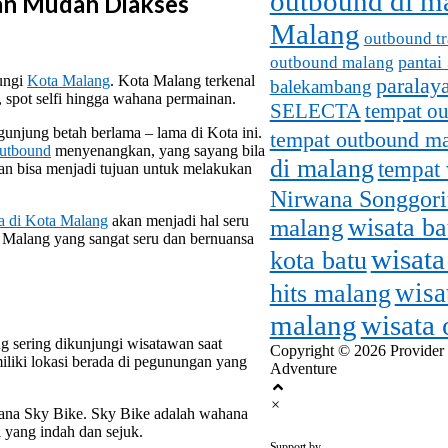
outbound di m
an Mudah Diakses
Malang
outbound tr
pantai
outbound malang
jungi
Kota Malang
. Kota Malang terkenal
paralay
balekambang
, spot selfi hingga wahana permainan.
SELECTA
tempat o
unjung betah berlama – lama di Kota ini.
tempat outbound m
outbound
menyenangkan, yang sayang bila
di malang
tempat 
an bisa menjadi tujuan untuk melakukan
Nirwana Songgori
a di Kota Malang
akan menjadi hal seru
malang
wisata b
i Malang yang sangat seru dan bernuansa
wisata
kota batu
wisa
hits malang
malang
wisata
g sering dikunjungi wisatawan saat
Copyright © 2026 Provider
iliki lokasi berada di pegunungan yang
Adventure
×
hana Sky Bike. Sky Bike adalah wahana
 yang indah dan sejuk.
outbounddi
Support by