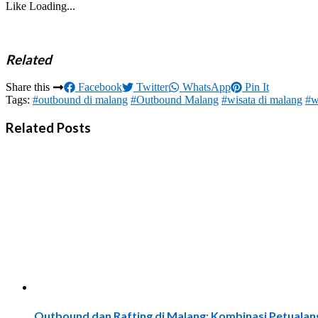
Like
Loading...
Related
Share this
Facebook
Twitter
WhatsApp
Pin It
Tags:
#outbound di malang
#Outbound Malang
#wisata di malang
#w
Related Posts
Outbound dan Rafting di Malang: Kombinasi Petualan