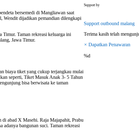
outbounddi
Support by
 pendeta bersemedi di Mangliawan saat
l, Wendit dijadikan pemandian dilengkapi
Support
outbound malang
Terima kasih telah mengun
Timur. Taman rekreasi keluarga ini
lang, Jawa Timur.
×
Dapatkan Penawaran
%d
n biaya tiket yang cukup terjangkau mulai
akan seperti, Tiket Masuk Anak 3- 5 Tahun
ngunjung bisa berwisata ke taman
 di abad X Masehi. Raja Majapahit, Prabu
na adanya bangunan suci. Taman rekreasi