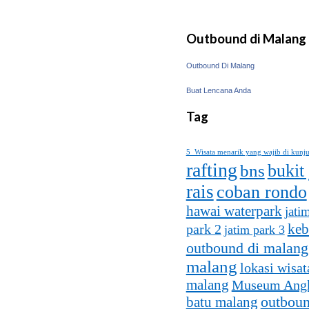
Outbound di Malang
Outbound Di Malang
Buat Lencana Anda
Tag
5 Wisata menarik yang wajib di kunj
rafting
bukit
bns
rais
coban rondo
hawai waterpark
jati
keb
park 2
jatim park 3
outbound di malang
malang
lokasi wisat
malang
Museum Ang
batu malang
outboun