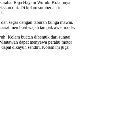
 istirahat Raja Hayam Wuruk. Kolamnya
ekskan diri. Di kolam sumber air ini
ik.
in dan segar dengan taburan bunga mawar.
khasiat membuat wajah tampak awet muda.
uh. Kolam buatan dibentuk dari sungai
a. Wisatawan dapat menyewa perahu motor
 dapat dikayuh sendiri. Kolam ini juga