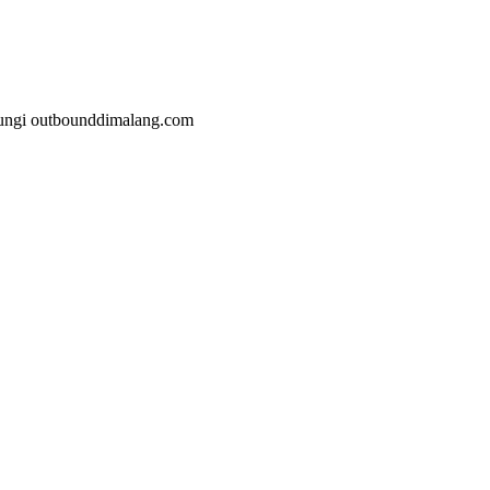
malang.com
jungi outbounddimalang.com