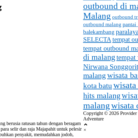
outbound di m
g
Malang
outbound tr
pantai
outbound malang
paralay
balekambang
SELECTA
tempat o
tempat outbound m
di malang
tempat 
Nirwana Songgorit
malang
wisata b
wisata
kota batu
wisa
hits malang
malang
wisata
Copyright © 2026 Provider
Adventure
ng berusia ratusan tahun dengan beragam
ara selir dan raja Majapahit untuk pelesir
×
embuhkan penyakit, memudahkan jodoh,