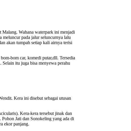
t Malang. Wahana waterpark ini menjadi
a meluncur pada jalur seluncurnya lalu
n akan tumpah setiap kali airnya terisi
bom-bom car, komedi putar,dll. Tersedia
a. Selain itu juga bisa menyewa perahu
endit. Kera ini disebut sebagai utusan
icularis). Kera-kera tersebut jinak dan
 Pohon Jati dan Sonokeling yang ada di
ra ekor panjang.