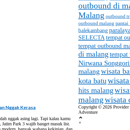
outbound di m
Malang
outbound tr
pantai
outbound malang
paralay
balekambang
SELECTA
tempat o
tempat outbound m
di malang
tempat 
Nirwana Songgori
malang
wisata b
wisata
kota batu
wisa
hits malang
malang
wisata
ian Nggak Kerasa
Copyright © 2026 Provider
Adventure
dah nggak asing lagi. Tapi kalau kamu
×
Jatim Park 3 wajib banget masuk list.
ih modern, banyak wahana kekinian, dan