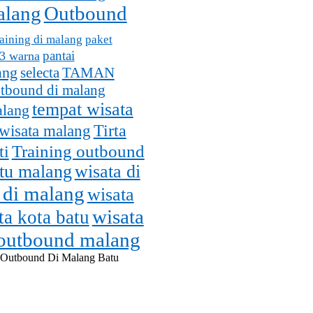
alang
Outbound
aining di malang
paket
pantai
 3 warna
ang
selecta
TAMAN
utbound di malang
tempat wisata
alang
wisata malang
Tirta
Training outbound
ti
atu malang
wisata di
 di malang
wisata
wisata
ta kota batu
 outbound malang
 Outbound Di Malang Batu