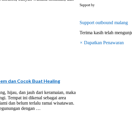
outbounddi
Support by
Support
outbound malang
Terima kasih telah mengun
×
Dapatkan Penawaran
dem dan Cocok Buat Healing
ng, hijau, dan jauh dari keramaian, maka
gi. Tempat ini dikenal sebagai area
ami dan belum terlalu ramai wisatawan.
 pegunungan dengan …