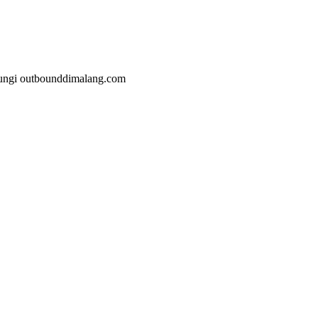
malang.com
jungi outbounddimalang.com