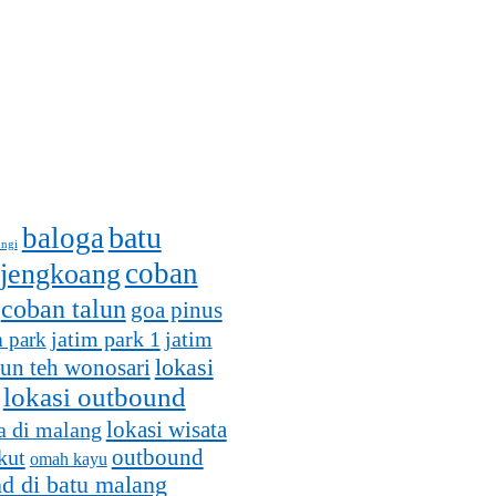
batu
baloga
ungi
coban
 jengkoang
coban talun
goa pinus
jatim park 1
m park
jatim
lokasi
un teh wonosari
lokasi outbound
lokasi wisata
a di malang
outbound
kut
omah kayu
d di batu malang