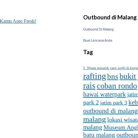
Outbound di Malang
n Kamu Auto Fresh!
Outbound Di Malang
Buat Lencana Anda
Tag
5 Wisata menarik yang wajib di kunj
rafting
bukit
bns
rais
coban rondo
hawai waterpark
jati
keb
park 2
jatim park 3
outbound di malang
malang
lokasi wisat
malang
Museum Ang
batu malang
outboun