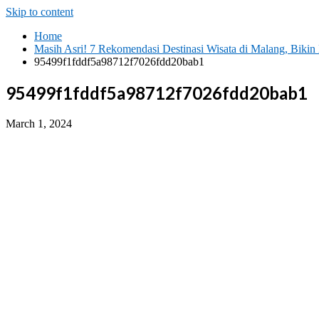
Skip to content
Home
Masih Asri! 7 Rekomendasi Destinasi Wisata di Malang, Biki
95499f1fddf5a98712f7026fdd20bab1
95499f1fddf5a98712f7026fdd20bab1
March 1, 2024