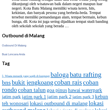
dikunjungi oleh wisatawan baik dalam negeri maupun luar
negeri. Kota Batu Malang memiliki wisata keren, hits,
kekinian, dan banyak pesona yang berbeda-beda. Tempat
tersebut memiliki pemandangan alam, tempat bermain, kebun
bunga, dll. Kota ini juga sering dijadikan tempat studi banding
oleh sekolah sekolah yang berada …
Outbound di Malang
Outbound Di Malang
Buat Lencana Anda
Tag
batu rafting
baloga
5 Wisata menarik yang wajib di kunjungi
coban rais
bukit jengkoang
coban
bns
rondo
coban talun
goa pinus
hawai waterpark
kebun
jatim park 1
jatim park
jatim park 2
jatim park 3
lokasi
lokasi outbound di malang
teh wonosari
outbound malang