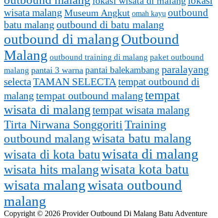
lokasi
lokasi wisata di malang
outbound
wisata malang
Museum Angkut
omah kayu
batu malang
outbound di batu malang
outbound di malang
Outbound
Malang
outbound training di malang
paket outbound
paralayang
pantai balekambang
pantai 3 warna
malang
selecta
TAMAN SELECTA
tempat outbound di
tempat
tempat outbound malang
malang
wisata di malang
tempat wisata malang
Training
Tirta Nirwana Songgoriti
outbound malang
wisata batu malang
wisata di malang
wisata di kota batu
wisata kota batu
wisata hits malang
wisata malang
wisata outbound
malang
Copyright © 2026 Provider Outbound Di Malang Batu Adventure