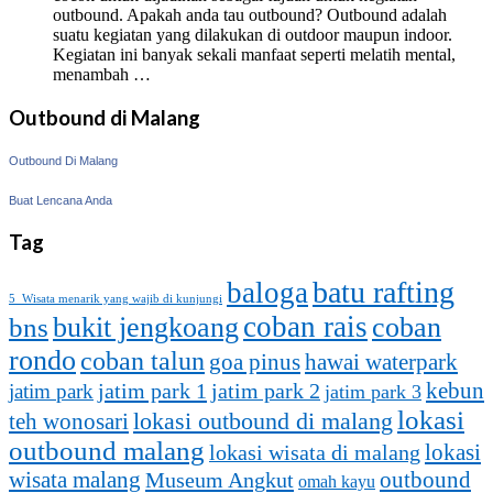
outbound. Apakah anda tau outbound? Outbound adalah
suatu kegiatan yang dilakukan di outdoor maupun indoor.
Kegiatan ini banyak sekali manfaat seperti melatih mental,
menambah …
Outbound di Malang
Outbound Di Malang
Buat Lencana Anda
Tag
batu rafting
baloga
5 Wisata menarik yang wajib di kunjungi
coban rais
bukit jengkoang
coban
bns
rondo
coban talun
goa pinus
hawai waterpark
kebun
jatim park 1
jatim park
jatim park 2
jatim park 3
lokasi
lokasi outbound di malang
teh wonosari
outbound malang
lokasi
lokasi wisata di malang
outbound
wisata malang
Museum Angkut
omah kayu