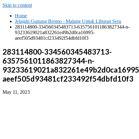
Skip to content
Home
Jelajahi Gunung Bromo - Malang Untuk Liburan Seru
283114800-334560345483713-6357561011863827344-n-
93233619021a832261e49b2d0ca16995-
aeef505d93481cf233492f54dbfd10f3
283114800-334560345483713-
6357561011863827344-n-
93233619021a832261e49b2d0ca16995
aeef505d93481cf233492f54dbfd10f3
May 11, 2023