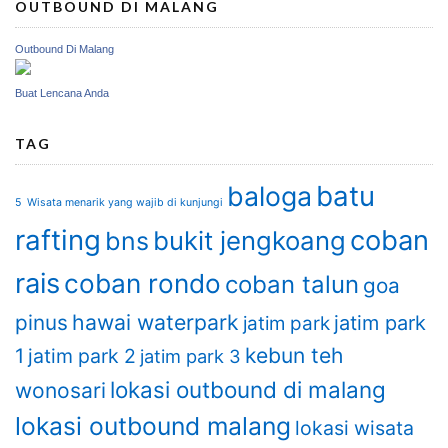
OUTBOUND DI MALANG
Outbound Di Malang
Buat Lencana Anda
TAG
batu
baloga
5 Wisata menarik yang wajib di kunjungi
rafting
coban
bukit jengkoang
bns
rais
coban rondo
coban talun
goa
hawai waterpark
pinus
jatim park
jatim park
kebun teh
1
jatim park 2
jatim park 3
lokasi outbound di malang
wonosari
lokasi outbound malang
lokasi wisata