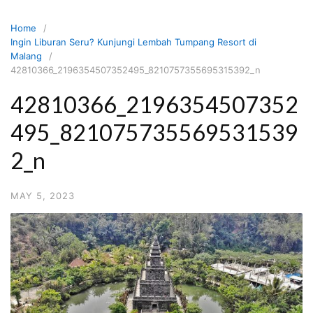
Skip
to
Home
content
Ingin Liburan Seru? Kunjungi Lembah Tumpang Resort di
Malang
42810366_2196354507352495_8210757355695315392_n
42810366_2196354507352
495_821075735569531539
2_n
MAY 5, 2023