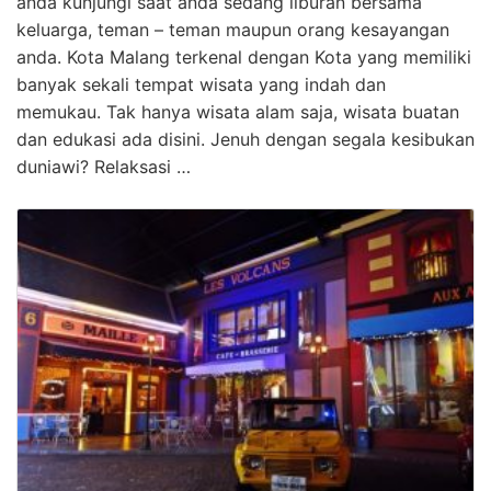
anda kunjungi saat anda sedang liburan bersama
keluarga, teman – teman maupun orang kesayangan
anda. Kota Malang terkenal dengan Kota yang memiliki
banyak sekali tempat wisata yang indah dan
memukau. Tak hanya wisata alam saja, wisata buatan
dan edukasi ada disini. Jenuh dengan segala kesibukan
duniawi? Relaksasi …