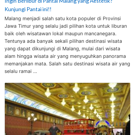
Ingin Berlibur di Pantai Malang yang Aestetik?
Kunjungi Pantai ini!!
Malang menjadi salah satu kota populer di Provinsi
Jawa Timur yang selalu jadi pilihan kota untuk liburan
baik oleh wisatawan lokal maupun mancanegara.
Tentunya ada banyak sekali pilihan destinasi wisata
yang dapat dikunjungi di Malang, mulai dari wisata
alam hingga wisata air yang menyuguhkan panorama
memanjakan mata. Salah satu destinasi wisata air yang
selalu ramai …