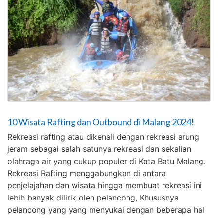
10 Wisata Rafting dan Outbound di Malang 2024!
Rekreasi rafting atau dikenali dengan rekreasi arung
jeram sebagai salah satunya rekreasi dan sekalian
olahraga air yang cukup populer di Kota Batu Malang.
Rekreasi Rafting menggabungkan di antara
penjelajahan dan wisata hingga membuat rekreasi ini
lebih banyak dilirik oleh pelancong, Khususnya
pelancong yang yang menyukai dengan beberapa hal