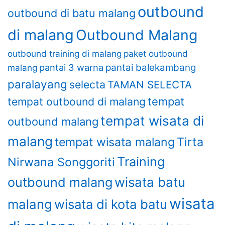
outbound
outbound di batu malang
di malang
Outbound Malang
outbound training di malang
paket outbound
pantai 3 warna
pantai balekambang
malang
paralayang
selecta
TAMAN SELECTA
tempat outbound di malang
tempat
tempat wisata di
outbound malang
malang
Tirta
tempat wisata malang
Training
Nirwana Songgoriti
wisata batu
outbound malang
wisata
malang
wisata di kota batu