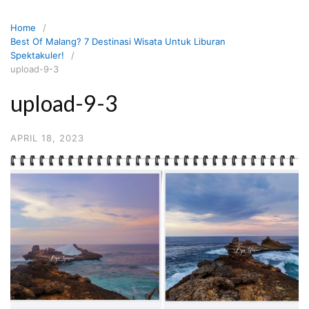
Skip
to
Home
content
Best Of Malang? 7 Destinasi Wisata Untuk Liburan
Spektakuler!
upload-9-3
upload-9-3
APRIL 18, 2023