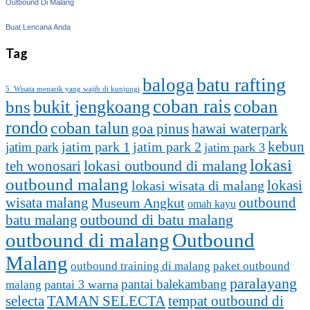
Outbound Di Malang
Buat Lencana Anda
Tag
batu rafting
baloga
5 Wisata menarik yang wajib di kunjungi
coban rais
bukit jengkoang
coban
bns
rondo
coban talun
goa pinus
hawai waterpark
kebun
jatim park 1
jatim park
jatim park 2
jatim park 3
lokasi
lokasi outbound di malang
teh wonosari
outbound malang
lokasi
lokasi wisata di malang
outbound
wisata malang
Museum Angkut
omah kayu
batu malang
outbound di batu malang
outbound di malang
Outbound
Malang
outbound training di malang
paket outbound
paralayang
pantai balekambang
pantai 3 warna
malang
selecta
TAMAN SELECTA
tempat outbound di