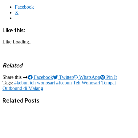
Facebook
X
Like this:
Like
Loading...
Related
Share this
Facebook
Twitter
WhatsApp
Pin It
Tags:
#kebun teh wonosari
#Kebun Teh Wonosari Tempat
Outbound di Malang
Related Posts