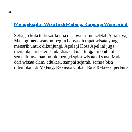
Mengeksplor Wisata di Malang, Kunjungi Wisata ini!
Sebagai kota terbesar kedua di Jawa Timur setelah Surabaya,
Malang menawarkan begitu banyak tempat wisata yang
menarik untuk dikunjungi. Apalagi Kota Apel ini juga
memiliki atmosfer sejuk khas dataran tinggi, membuat
semakin nyaman untuk mengeksplor wisata di sana. Mulai
dari wisata alam, edukasi, sampai sejarah, semua bisa
ditemukan di Malang. Rekreasi Coban Rais Rekreasi pertama
…