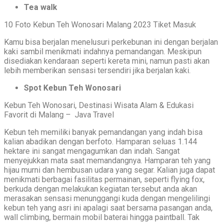
Tea walk
10 Foto Kebun Teh Wonosari Malang 2023 Tiket Masuk
Kamu bisa berjalan menelusuri perkebunan ini dengan berjalan
kaki sambil menikmati indahnya pemandangan. Meskipun
disediakan kendaraan seperti kereta mini, namun pasti akan
lebih memberikan sensasi tersendiri jika berjalan kaki.
Spot Kebun Teh Wonosari
Kebun Teh Wonosari, Destinasi Wisata Alam & Edukasi
Favorit di Malang – Java Travel
Kebun teh memiliki banyak pemandangan yang indah bisa
kalian abadikan dengan berfoto. Hamparan seluas 1.144
hektare ini sangat mengagumkan dan indah. Sangat
menyejukkan mata saat memandangnya. Hamparan teh yang
hijau murni dan hembusan udara yang segar. Kalian juga dapat
menikmati berbagai fasilitas permainan, seperti flying fox,
berkuda dengan melakukan kegiatan tersebut anda akan
merasakan sensasi menunggangi kuda dengan mengelilingi
kebun teh yang asri ini apalagi saat bersama pasangan anda,
wall climbing, bermain mobil baterai hingga paintball. Tak