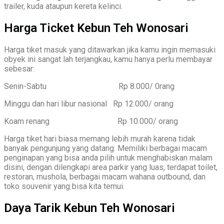
trailer, kuda ataupun kereta kelinci.
Harga Ticket Kebun Teh Wonosari
Harga tiket masuk yang ditawarkan jika kamu ingin memasuki
obyek ini sangat lah terjangkau, kamu hanya perlu membayar
sebesar:
Senin-Sabtu Rp 8.000/ 0rang
Minggu dan hari libur nasional Rp 12.000/ orang
Koam renang Rp 10.000/ orang
Harga tiket hari biasa memang lebih murah karena tidak
banyak pengunjung yang datang. Memiliki berbagai macam
penginapan yang bisa anda pilih untuk menghabiskan malam
disini, dengan dilengkapi area parkir yang luas, terdapat toilet,
restoran, mushola, berbagai macam wahana outbound, dan
toko souvenir yang bisa kita temui.
Daya Tarik Kebun Teh Wonosari