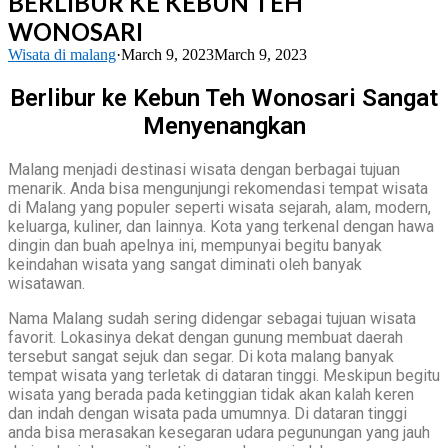
BERLIBUR KE KEBUN TEH
WONOSARI
Wisata di malang
·
March 9, 2023
March 9, 2023
Berlibur ke Kebun Teh Wonosari Sangat
Menyenangkan
Malang menjadi destinasi wisata dengan berbagai tujuan
menarik. Anda bisa mengunjungi rekomendasi tempat wisata
di Malang yang populer seperti wisata sejarah, alam, modern,
keluarga, kuliner, dan lainnya. Kota yang terkenal dengan hawa
dingin dan buah apelnya ini, mempunyai begitu banyak
keindahan wisata yang sangat diminati oleh banyak
wisatawan.
Nama Malang sudah sering didengar sebagai tujuan wisata
favorit. Lokasinya dekat dengan gunung membuat daerah
tersebut sangat sejuk dan segar. Di kota malang banyak
tempat wisata yang terletak di dataran tinggi. Meskipun begitu
wisata yang berada pada ketinggian tidak akan kalah keren
dan indah dengan wisata pada umumnya. Di dataran tinggi
anda bisa merasakan kesegaran udara pegunungan yang jauh