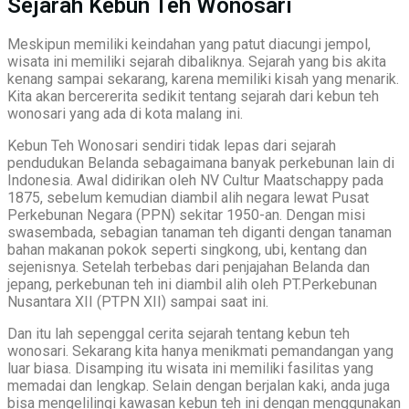
Sejarah Kebun Teh Wonosari
Meskipun memiliki keindahan yang patut diacungi jempol,
wisata ini memiliki sejarah dibaliknya. Sejarah yang bis akita
kenang sampai sekarang, karena memiliki kisah yang menarik.
Kita akan bercererita sedikit tentang sejarah dari kebun teh
wonosari yang ada di kota malang ini.
Kebun Teh Wonosari sendiri tidak lepas dari sejarah
pendudukan Belanda sebagaimana banyak perkebunan lain di
Indonesia. Awal didirikan oleh NV Cultur Maatschappy pada
1875, sebelum kemudian diambil alih negara lewat Pusat
Perkebunan Negara (PPN) sekitar 1950-an. Dengan misi
swasembada, sebagian tanaman teh diganti dengan tanaman
bahan makanan pokok seperti singkong, ubi, kentang dan
sejenisnya. Setelah terbebas dari penjajahan Belanda dan
jepang, perkebunan teh ini diambil alih oleh PT.Perkebunan
Nusantara XII (PTPN XII) sampai saat ini.
Dan itu lah sepenggal cerita sejarah tentang kebun teh
wonosari. Sekarang kita hanya menikmati pemandangan yang
luar biasa. Disamping itu wisata ini memiliki fasilitas yang
memadai dan lengkap. Selain dengan berjalan kaki, anda juga
bisa mengelilingi kawasan kebun teh ini dengan menggunakan