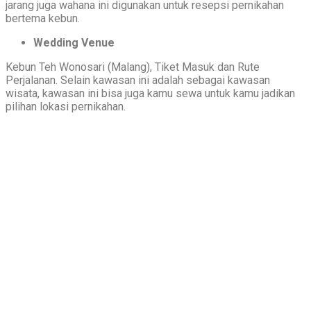
jarang juga wahana ini digunakan untuk resepsi pernikahan
bertema kebun.
Wedding Venue
Kebun Teh Wonosari (Malang), Tiket Masuk dan Rute
Perjalanan. Selain kawasan ini adalah sebagai kawasan
wisata, kawasan ini bisa juga kamu sewa untuk kamu jadikan
pilihan lokasi pernikahan.