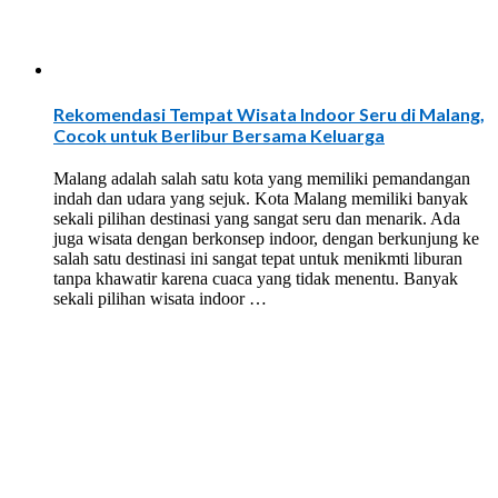
Rekomendasi Tempat Wisata Indoor Seru di Malang,
Cocok untuk Berlibur Bersama Keluarga
Malang adalah salah satu kota yang memiliki pemandangan
indah dan udara yang sejuk. Kota Malang memiliki banyak
sekali pilihan destinasi yang sangat seru dan menarik. Ada
juga wisata dengan berkonsep indoor, dengan berkunjung ke
salah satu destinasi ini sangat tepat untuk menikmti liburan
tanpa khawatir karena cuaca yang tidak menentu. Banyak
sekali pilihan wisata indoor …