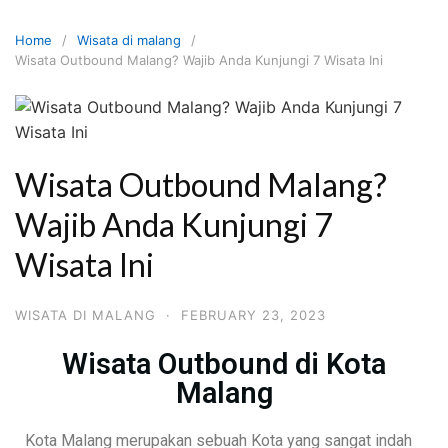
Home
Wisata di malang
Wisata Outbound Malang? Wajib Anda Kunjungi 7 Wisata Ini
Wisata Outbound Malang?
Wajib Anda Kunjungi 7
Wisata Ini
WISATA DI MALANG
·
FEBRUARY 23, 2023
Wisata Outbound di Kota
Malang
Kota Malang merupakan sebuah Kota yang sangat indah