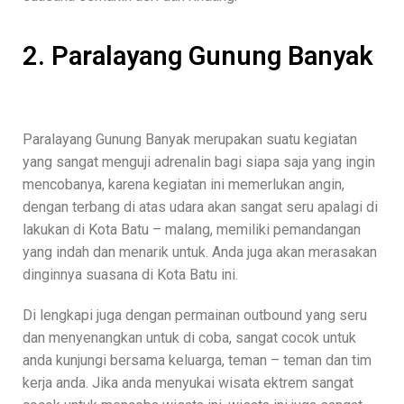
2. Paralayang Gunung Banyak
Paralayang Gunung Banyak merupakan suatu kegiatan
yang sangat menguji adrenalin bagi siapa saja yang ingin
mencobanya, karena kegiatan ini memerlukan angin,
dengan terbang di atas udara akan sangat seru apalagi di
lakukan di Kota Batu – malang, memiliki pemandangan
yang indah dan menarik untuk. Anda juga akan merasakan
dinginnya suasana di Kota Batu ini.
Di lengkapi juga dengan permainan outbound yang seru
dan menyenangkan untuk di coba, sangat cocok untuk
anda kunjungi bersama keluarga, teman – teman dan tim
kerja anda. Jika anda menyukai wisata ektrem sangat