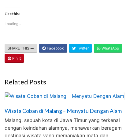
Like this:
Loading...
SHARE THIS
Facebook
Twitter
WhatsApp
Pin It
Related Posts
Wisata Coban di Malang – Menyatu Dengan Alam
Malang, sebuah kota di Jawa Timur yang terkenal
dengan keindahan alamnya, menawarkan beragam
destinasi wisata yang memanjakan mata dan