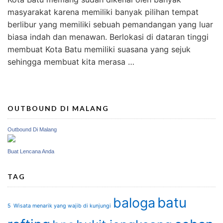
masyarakat karena memiliki banyak pilihan tempat
berlibur yang memiliki sebuah pemandangan yang luar
biasa indah dan menawan. Berlokasi di dataran tinggi
membuat Kota Batu memiliki suasana yang sejuk
sehingga membuat kita merasa …
OUTBOUND DI MALANG
Outbound Di Malang
Buat Lencana Anda
TAG
batu
baloga
5 Wisata menarik yang wajib di kunjungi