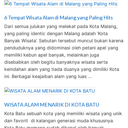
6 Tempat Wisata Alam di Malang yang Paling Hits
Dari semua julukan yang melekat pada Kota Malang,
yang paling identic dengan Malang adalah ‘Kota
Banyak Wisata’. Sebutan tersebut muncul bukan karena
penduduknya yang didominasi oleh petani apel yang
memiliki kebun apel banyak, melainkan juga
disebabkan oleh begitu banyaknya wisata serta
keindahan alam yang tiada duanya yang dimiliki Kota
ini. Berbagai keajaiban alam yang luas …
WISATA ALAM MENARIK DI KOTA BATU
Kota Batu sebuah kota yang memiliki wisata yang unik
dan favorit di kalangan generasi muda khususnya.
Kota Batu memang sudah dikenal oleh banyak