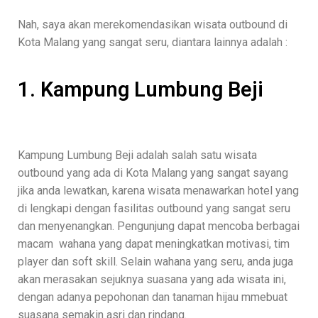
Nah, saya akan merekomendasikan wisata outbound di
Kota Malang yang sangat seru, diantara lainnya adalah :
1. Kampung Lumbung Beji
Kampung Lumbung Beji adalah salah satu wisata
outbound yang ada di Kota Malang yang sangat sayang
jika anda lewatkan, karena wisata menawarkan hotel yang
di lengkapi dengan fasilitas outbound yang sangat seru
dan menyenangkan. Pengunjung dapat mencoba berbagai
macam wahana yang dapat meningkatkan motivasi, tim
player dan soft skill. Selain wahana yang seru, anda juga
akan merasakan sejuknya suasana yang ada wisata ini,
dengan adanya pepohonan dan tanaman hijau mmebuat
suasana semakin asri dan rindang.