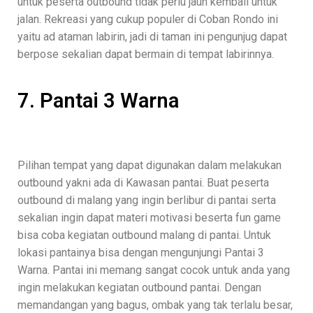
untuk peserta outbound tidak perlu jauh kembali untuk
jalan. Rekreasi yang cukup populer di Coban Rondo ini
yaitu ad ataman labirin, jadi di taman ini pengunjug dapat
berpose sekalian dapat bermain di tempat labirinnya.
7. Pantai 3 Warna
Pilihan tempat yang dapat digunakan dalam melakukan
outbound yakni ada di Kawasan pantai. Buat peserta
outbound di malang yang ingin berlibur di pantai serta
sekalian ingin dapat materi motivasi beserta fun game
bisa coba kegiatan outbound malang di pantai. Untuk
lokasi pantainya bisa dengan mengunjungi Pantai 3
Warna. Pantai ini memang sangat cocok untuk anda yang
ingin melakukan kegiatan outbound pantai. Dengan
memandangan yang bagus, ombak yang tak terlalu besar,