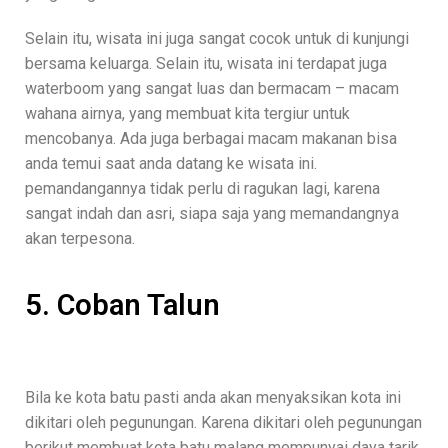
Selain itu, wisata ini juga sangat cocok untuk di kunjungi
bersama keluarga. Selain itu, wisata ini terdapat juga
waterboom yang sangat luas dan bermacam – macam
wahana airnya, yang membuat kita tergiur untuk
mencobanya. Ada juga berbagai macam makanan bisa
anda temui saat anda datang ke wisata ini.
pemandangannya tidak perlu di ragukan lagi, karena
sangat indah dan asri, siapa saja yang memandangnya
akan terpesona.
5. Coban Talun
Bila ke kota batu pasti anda akan menyaksikan kota ini
dikitari oleh pegunungan. Karena dikitari oleh pegunungan
berikut membuat kota batu malang mempunyai daya tarik