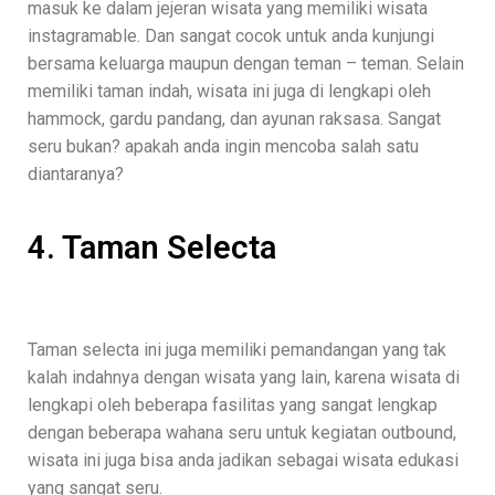
masuk ke dalam jejeran wisata yang memiliki wisata
instagramable. Dan sangat cocok untuk anda kunjungi
bersama keluarga maupun dengan teman – teman. Selain
memiliki taman indah, wisata ini juga di lengkapi oleh
hammock, gardu pandang, dan ayunan raksasa. Sangat
seru bukan? apakah anda ingin mencoba salah satu
diantaranya?
4. Taman Selecta
Taman selecta ini juga memiliki pemandangan yang tak
kalah indahnya dengan wisata yang lain, karena wisata di
lengkapi oleh beberapa fasilitas yang sangat lengkap
dengan beberapa wahana seru untuk kegiatan outbound,
wisata ini juga bisa anda jadikan sebagai wisata edukasi
yang sangat seru.