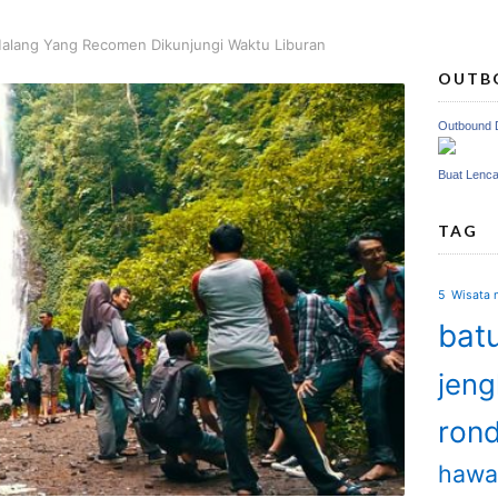
alang Yang Recomen Dikunjungi Waktu Liburan
OUTB
Outbound 
Buat Lenc
TAG
5 Wisata m
batu
jen
ron
hawa