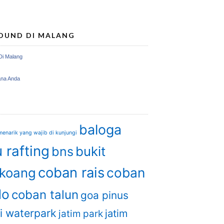
OUND DI MALANG
Di Malang
ana Anda
baloga
enarik yang wajib di kunjungi
 rafting
bukit
bns
coban rais
coban
gkoang
do
coban talun
goa pinus
i waterpark
jatim
jatim park