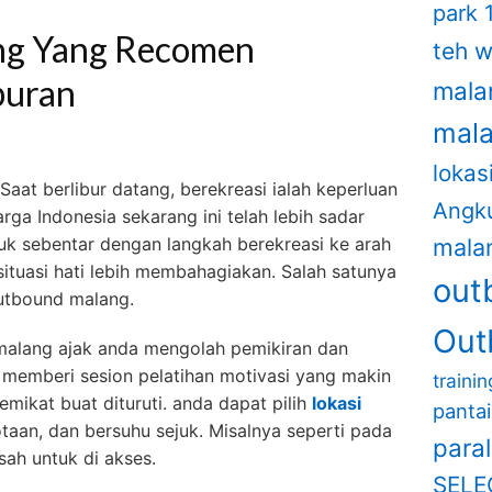
park 
ng Yang Recomen
teh 
buran
mala
mal
lokas
Saat berlibur datang, berekreasi ialah keperluan
Angk
rga Indonesia sekarang ini telah lebih sadar
k sebentar dengan langkah berekreasi ke arah
mala
tuasi hati lebih membahagiakan. Salah satunya
out
outbound malang.
Out
d malang ajak anda mengolah pemikiran dan
i memberi sesion pelatihan motivasi yang makin
traini
mikat buat dituruti. anda dapat pilih
lokasi
panta
taan, dan bersuhu sejuk. Misalnya seperti pada
para
sah untuk di akses.
SELE