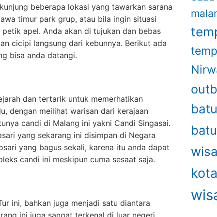
rkunjung beberapa lokasi yang tawarkan sarana
mala
awa timur park grup, atau bila ingin situasi
temp
petik apel. Anda akan di tujukan dan bebas
dan cicipi langsung dari kebunnya. Berikut ada
temp
ng bisa anda datangi.
Nirw
out
jarah dan tertarik untuk memerhatikan
bat
u, dengan meilihat warisan dari kerajaan
tunya candi di Malang ini yakni Candi Singasai.
bat
osari yang sekarang ini disimpan di Negara
sari yang bagus sekali, karena itu anda dapat
wisa
eks candi ini meskipun cuma sesaat saja.
kot
wis
r ini, bahkan juga menjadi satu diantara
ang ini juga sangat terkenal di luar negeri.