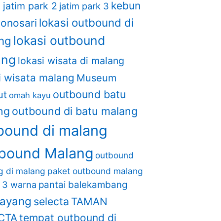
kebun
1
jatim park 2
jatim park 3
lokasi outbound di
wonosari
lokasi outbound
ng
ang
lokasi wisata di malang
i wisata malang
Museum
outbound batu
ut
omah kayu
ng
outbound di batu malang
bound di malang
bound Malang
outbound
ng di malang
paket outbound malang
i 3 warna
pantai balekambang
layang
selecta
TAMAN
CTA
tempat outbound di