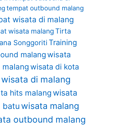
tempat outbound malang
ng
at wisata di malang
Tirta
at wisata malang
Training
ana Songgoriti
bound malang
wisata
u malang
wisata di kota
wisata di malang
u
wisata
ta hits malang
wisata malang
a batu
ata outbound malang