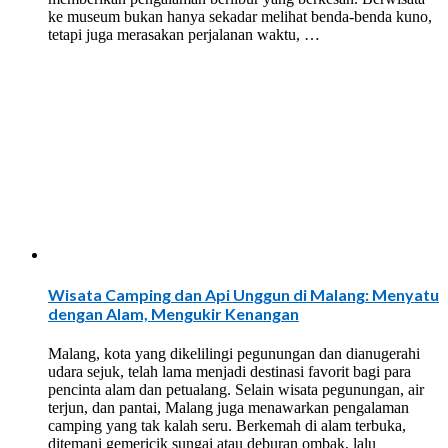
ke museum bukan hanya sekadar melihat benda-benda kuno,
tetapi juga merasakan perjalanan waktu, …
Wisata Camping dan Api Unggun di Malang: Menyatu
dengan Alam, Mengukir Kenangan
Malang, kota yang dikelilingi pegunungan dan dianugerahi
udara sejuk, telah lama menjadi destinasi favorit bagi para
pencinta alam dan petualang. Selain wisata pegunungan, air
terjun, dan pantai, Malang juga menawarkan pengalaman
camping yang tak kalah seru. Berkemah di alam terbuka,
ditemani gemericik sungai atau deburan ombak, lalu