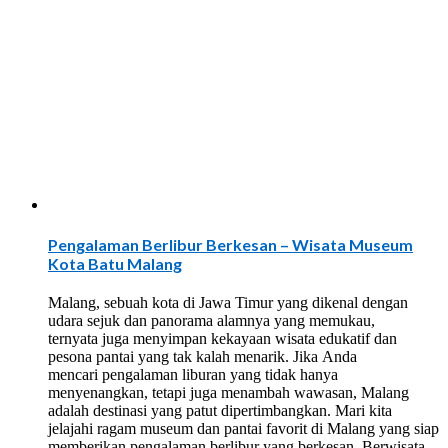
Pengalaman Berlibur Berkesan – Wisata Museum
Kota Batu Malang
Malang, sebuah kota di Jawa Timur yang dikenal dengan
udara sejuk dan panorama alamnya yang memukau,
ternyata juga menyimpan kekayaan wisata edukatif dan
pesona pantai yang tak kalah menarik. Jika Anda
mencari pengalaman liburan yang tidak hanya
menyenangkan, tetapi juga menambah wawasan, Malang
adalah destinasi yang patut dipertimbangkan. Mari kita
jelajahi ragam museum dan pantai favorit di Malang yang siap
memberikan pengalaman berlibur yang berkesan. Berwisata