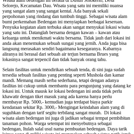
Wisata alam bedengan ini berada di Dusun Solokerto, Desa
Selorejo, Kecamatan Dau. Wisata yang satu ini memiliki nuansa
yang sangat alam yang sangat kental. Ada banyak sekali
perpohonan yang rindang dan tumbuh tinggi. Sebagai wisata alam
bumi perkemahan Bedengan ini menyiapkan berbagai keseruan.
Penyuka kegiatan alam terbuka akan sangat menyukai lokasi wisata
yang satu ini. Datanglah bersama dengan kawan – kawan atau
keluarga untuk menikmati waktu bersama. Tidak jauh dari lokasi ini
anda akan menemukan sebuah sungai yang jernih. Anda juga bisa
langsung merasakan sendiri bagaimana kesegaranya. Kabarnya
aliranya ini berasal dari sebuah air terjun bernama Brues yang
lokasinya sangat terpencil dan tidak banyak orang tahu.
Selain fasilitas untuk mendirikan sebuah tenda, di sini juga sudah
tersedia sebuah fasilitas yang penting seperti Mushola dan kamar
mandi. Memang masih serba sederhana, tetapi dengan adanya
fasilitas ini cukup untuk membantu para pengunjung yang datang ke
lokasi ini. Untuk mausk ke lokasi bedengan ini anda tidak perlu
khawatir dengan tiket masuk yang ada karena hanya perlu
membayar Rp. 5000,- kemudian juga terdapat biaya parkir
kendaraan sekitar Rp. 3000,- Mengingat keindahan alam yang di
suguhkan dengan tarif segitu terbilang sangat murah. Di lokasi
wisata alam bedengan ini juga di jadikan sebagai tempat pembibitan
tanaman pohon. Warga setempat ini menyebutnya sebagai
bedengan, Itulah salal usul nama pembuatan bedengan. Daya tarik