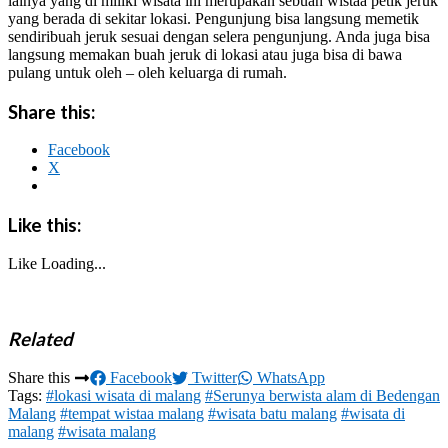
lainya yang di miliki wisata ini merupakan sebuah wistaa petik jeruk
yang berada di sekitar lokasi. Pengunjung bisa langsung memetik
sendiribuah jeruk sesuai dengan selera pengunjung. Anda juga bisa
langsung memakan buah jeruk di lokasi atau juga bisa di bawa
pulang untuk oleh – oleh keluarga di rumah.
Share this:
Facebook
X
Like this:
Like
Loading...
Related
Share this
Facebook
Twitter
WhatsApp
Tags:
#lokasi wisata di malang
#Serunya berwista alam di Bedengan
Malang
#tempat wistaa malang
#wisata batu malang
#wisata di
malang
#wisata malang