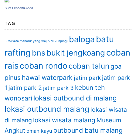
Buat Lencana Anda
TAG
batu
baloga
5 Wisata menarik yang wajib di kunjungi
rafting
coban
bukit jengkoang
bns
rais
coban rondo
coban talun
goa
hawai waterpark
pinus
jatim park
jatim park
kebun teh
1
jatim park 2
jatim park 3
lokasi outbound di malang
wonosari
lokasi outbound malang
lokasi wisata
lokasi wisata malang
di malang
Museum
outbound batu malang
Angkut
omah kayu