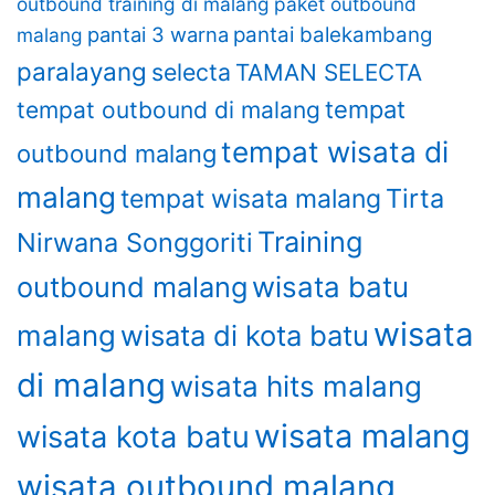
outbound training di malang
paket outbound
pantai 3 warna
pantai balekambang
malang
paralayang
selecta
TAMAN SELECTA
tempat
tempat outbound di malang
tempat wisata di
outbound malang
malang
Tirta
tempat wisata malang
Training
Nirwana Songgoriti
outbound malang
wisata batu
wisata
malang
wisata di kota batu
di malang
wisata hits malang
wisata malang
wisata kota batu
wisata outbound malang