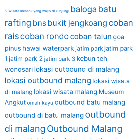
batu
baloga
5 Wisata menarik yang wajib di kunjungi
rafting
coban
bukit jengkoang
bns
rais
coban rondo
coban talun
goa
hawai waterpark
pinus
jatim park
jatim park
kebun teh
1
jatim park 2
jatim park 3
lokasi outbound di malang
wonosari
lokasi outbound malang
lokasi wisata
lokasi wisata malang
di malang
Museum
outbound batu malang
Angkut
omah kayu
outbound
outbound di batu malang
di malang
Outbound Malang