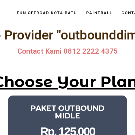
FUN OFFROAD KOTA BATU
PAINTBALL
CONT
 Provider "outbounddi
Contact Kami 0812 2222 4375
Choose Your Plan
PAKET OUTBOUND
MIDLE​
Rp. 125.000