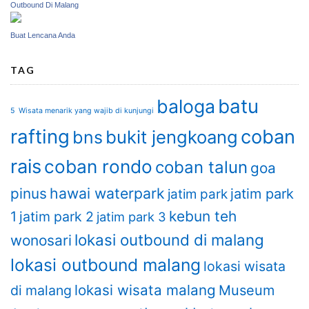
Outbound Di Malang
Buat Lencana Anda
TAG
batu
baloga
5 Wisata menarik yang wajib di kunjungi
rafting
coban
bukit jengkoang
bns
rais
coban rondo
coban talun
goa
hawai waterpark
pinus
jatim park
jatim park
kebun teh
1
jatim park 2
jatim park 3
lokasi outbound di malang
wonosari
lokasi outbound malang
lokasi wisata
lokasi wisata malang
di malang
Museum