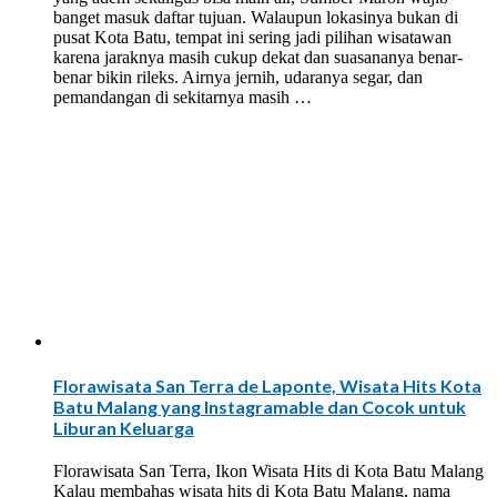
banget masuk daftar tujuan. Walaupun lokasinya bukan di
pusat Kota Batu, tempat ini sering jadi pilihan wisatawan
karena jaraknya masih cukup dekat dan suasananya benar-
benar bikin rileks. Airnya jernih, udaranya segar, dan
pemandangan di sekitarnya masih …
Florawisata San Terra de Laponte, Wisata Hits Kota
Batu Malang yang Instagramable dan Cocok untuk
Liburan Keluarga
Florawisata San Terra, Ikon Wisata Hits di Kota Batu Malang
Kalau membahas wisata hits di Kota Batu Malang, nama