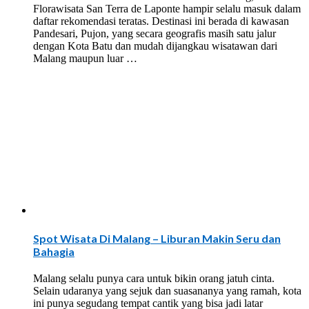
Florawisata San Terra de Laponte hampir selalu masuk dalam
daftar rekomendasi teratas. Destinasi ini berada di kawasan
Pandesari, Pujon, yang secara geografis masih satu jalur
dengan Kota Batu dan mudah dijangkau wisatawan dari
Malang maupun luar …
Spot Wisata Di Malang – Liburan Makin Seru dan
Bahagia
Malang selalu punya cara untuk bikin orang jatuh cinta.
Selain udaranya yang sejuk dan suasananya yang ramah, kota
ini punya segudang tempat cantik yang bisa jadi latar