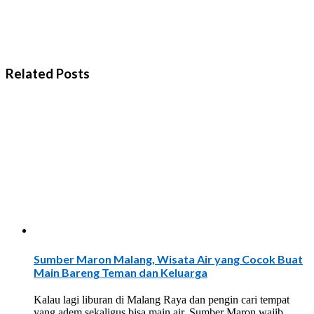
Related Posts
Sumber Maron Malang, Wisata Air yang Cocok Buat
Main Bareng Teman dan Keluarga
Kalau lagi liburan di Malang Raya dan pengin cari tempat
yang adem sekaligus bisa main air, Sumber Maron wajib