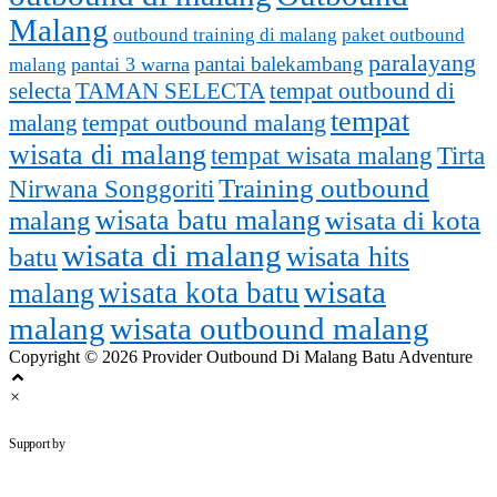
Malang
outbound training di malang
paket outbound
paralayang
pantai balekambang
pantai 3 warna
malang
selecta
TAMAN SELECTA
tempat outbound di
tempat
malang
tempat outbound malang
wisata di malang
tempat wisata malang
Tirta
Training outbound
Nirwana Songgoriti
malang
wisata batu malang
wisata di kota
wisata di malang
batu
wisata hits
wisata
wisata kota batu
malang
malang
wisata outbound malang
Copyright © 2026 Provider Outbound Di Malang Batu Adventure
×
outbounddimalang.com
Support by