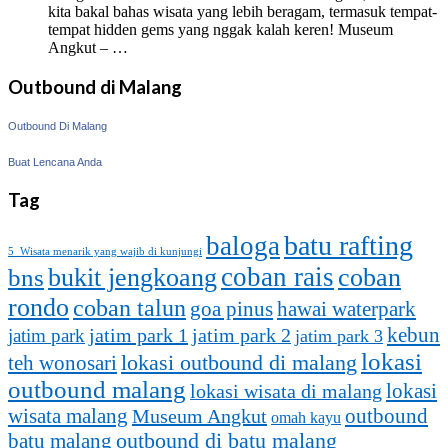
kita bakal bahas wisata yang lebih beragam, termasuk tempat-
tempat hidden gems yang nggak kalah keren! Museum
Angkut – …
Outbound di Malang
Outbound Di Malang
Buat Lencana Anda
Tag
batu rafting
baloga
5 Wisata menarik yang wajib di kunjungi
coban rais
bukit jengkoang
coban
bns
rondo
coban talun
goa pinus
hawai waterpark
kebun
jatim park 1
jatim park
jatim park 2
jatim park 3
lokasi
lokasi outbound di malang
teh wonosari
outbound malang
lokasi
lokasi wisata di malang
outbound
wisata malang
Museum Angkut
omah kayu
batu malang
outbound di batu malang