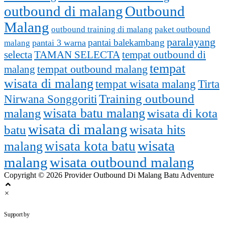
outbound di malang
Outbound
Malang
outbound training di malang
paket outbound
paralayang
pantai balekambang
pantai 3 warna
malang
selecta
TAMAN SELECTA
tempat outbound di
tempat
malang
tempat outbound malang
wisata di malang
tempat wisata malang
Tirta
Training outbound
Nirwana Songgoriti
malang
wisata batu malang
wisata di kota
wisata di malang
batu
wisata hits
wisata
wisata kota batu
malang
malang
wisata outbound malang
Copyright © 2026 Provider Outbound Di Malang Batu Adventure
×
outbounddimalang.com
Support by