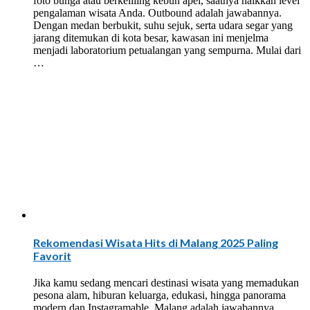
foto bunga atau berkeliling kebun apel, saatnya naikkan level
pengalaman wisata Anda. Outbound adalah jawabannya.
Dengan medan berbukit, suhu sejuk, serta udara segar yang
jarang ditemukan di kota besar, kawasan ini menjelma
menjadi laboratorium petualangan yang sempurna. Mulai dari
…
Rekomendasi Wisata Hits di Malang 2025 Paling
Favorit
Jika kamu sedang mencari destinasi wisata yang memadukan
pesona alam, hiburan keluarga, edukasi, hingga panorama
modern dan Instagramable, Malang adalah jawabannya.