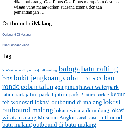
diketahui orang. Goa Pinus Goa Pinus merupakan destinasi
wisata yang menawarkan suasana tenang dengan
pemandangan …
Outbound di Malang
Outbound Di Malang
Buat Lencana Anda
Tag
batu rafting
baloga
5 Wisata menarik yang wajib di kunjungi
coban rais
bukit jengkoang
coban
bns
rondo
coban talun
goa pinus
hawai waterpark
kebun
jatim park 1
jatim park
jatim park 2
jatim park 3
lokasi
lokasi outbound di malang
teh wonosari
outbound malang
lokasi
lokasi wisata di malang
outbound
wisata malang
Museum Angkut
omah kayu
batu malang
outbound di batu malang