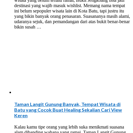
wisata yang belum terlalu ramai, Bukit Jengkoang bisa jadi
destinasi yang wajib masuk wishlist. Memang nama tempat
ini belum sepopuler wisata lain di Kota Batu, tapi justru itu
yang bikin banyak orang penasaran. Suasananya masih alami,
udaranya sejuk, dan pemandangan dari atas bukit benar-benar
bikin susah …
Taman Langit Gunung Banyak, Tempat Wisata di
Batu yang Cocok Buat Healing Sekalian Cari View
Keren
Kalau kamu tipe orang yang lebih suka menikmati suasana
alam dibanding wahana yang ramai, Taman Langit Gunung