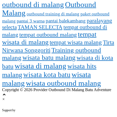
outbound di malang
Outbound
Malang
outbound training di malang
paket outbound
paralayang
pantai balekambang
pantai 3 warna
malang
selecta
TAMAN SELECTA
tempat outbound di
tempat
malang
tempat outbound malang
wisata di malang
tempat wisata malang
Tirta
Training outbound
Nirwana Songgoriti
malang
wisata batu malang
wisata di kota
wisata di malang
batu
wisata hits
wisata
wisata kota batu
malang
malang
wisata outbound malang
Copyright © 2026 Provider Outbound Di Malang Batu Adventure
×
outbounddimalang.com
Support by