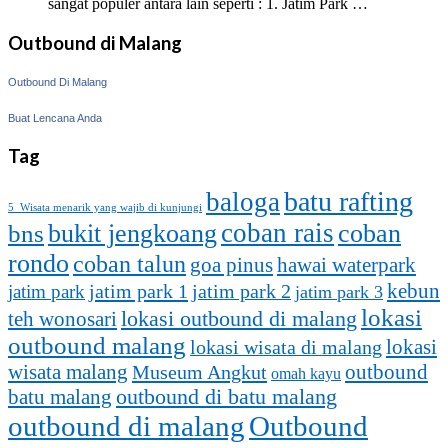
sangat populer antara lain seperti : 1. Jatim Park …
Outbound di Malang
Outbound Di Malang
Buat Lencana Anda
Tag
batu rafting
baloga
5 Wisata menarik yang wajib di kunjungi
coban rais
bukit jengkoang
coban
bns
rondo
coban talun
goa pinus
hawai waterpark
kebun
jatim park 1
jatim park
jatim park 2
jatim park 3
lokasi
lokasi outbound di malang
teh wonosari
outbound malang
lokasi
lokasi wisata di malang
outbound
wisata malang
Museum Angkut
omah kayu
batu malang
outbound di batu malang
outbound di malang
Outbound