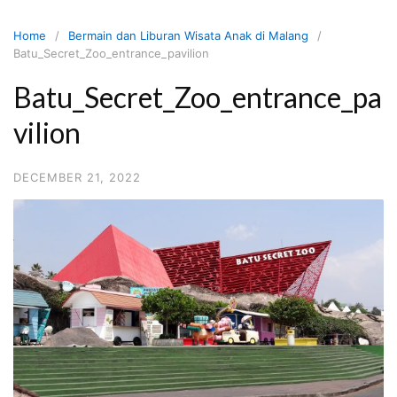
Skip
to
Home
Bermain dan Liburan Wisata Anak di Malang
content
Batu_Secret_Zoo_entrance_pavilion
Batu_Secret_Zoo_entrance_pa
vilion
DECEMBER 21, 2022