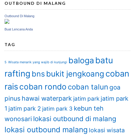
OUTBOUND DI MALANG
Outbound Di Malang
Buat Lencana Anda
TAG
batu
baloga
5 Wisata menarik yang wajib di kunjungi
rafting
coban
bukit jengkoang
bns
rais
coban rondo
coban talun
goa
hawai waterpark
pinus
jatim park
jatim park
kebun teh
1
jatim park 2
jatim park 3
lokasi outbound di malang
wonosari
lokasi outbound malang
lokasi wisata