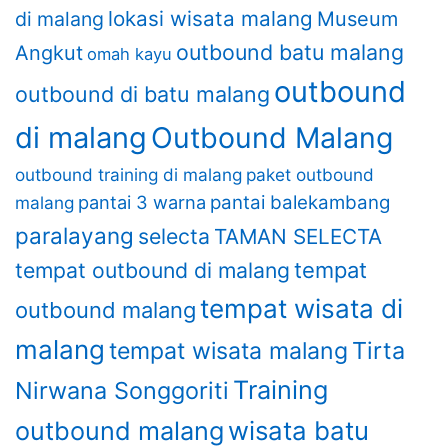
lokasi wisata malang
di malang
Museum
outbound batu malang
Angkut
omah kayu
outbound
outbound di batu malang
di malang
Outbound Malang
outbound training di malang
paket outbound
pantai 3 warna
pantai balekambang
malang
paralayang
selecta
TAMAN SELECTA
tempat outbound di malang
tempat
tempat wisata di
outbound malang
malang
Tirta
tempat wisata malang
Training
Nirwana Songgoriti
wisata batu
outbound malang