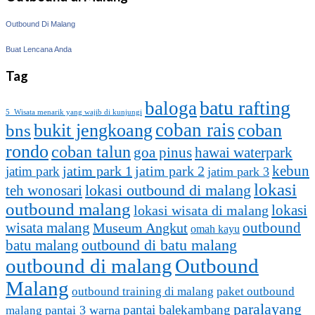
Outbound Di Malang
Buat Lencana Anda
Tag
batu rafting
baloga
5 Wisata menarik yang wajib di kunjungi
coban rais
bukit jengkoang
coban
bns
rondo
coban talun
goa pinus
hawai waterpark
kebun
jatim park 1
jatim park
jatim park 2
jatim park 3
lokasi
lokasi outbound di malang
teh wonosari
outbound malang
lokasi
lokasi wisata di malang
outbound
wisata malang
Museum Angkut
omah kayu
batu malang
outbound di batu malang
outbound di malang
Outbound
Malang
outbound training di malang
paket outbound
paralayang
pantai balekambang
pantai 3 warna
malang