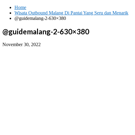
Skip
Home
to
Wisata Outbound Malang Di Pantai Yang Seru dan Menarik
content
@guidemalang-2-630×380
@guidemalang-2-630×380
November 30, 2022